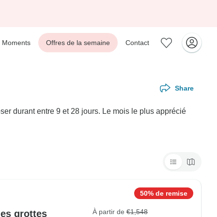
Moments
Offres de la semaine
Contact
Share
r durant entre 9 et 28 jours. Le mois le plus apprécié
50% de remise
À partir de
€1,548
les grottes