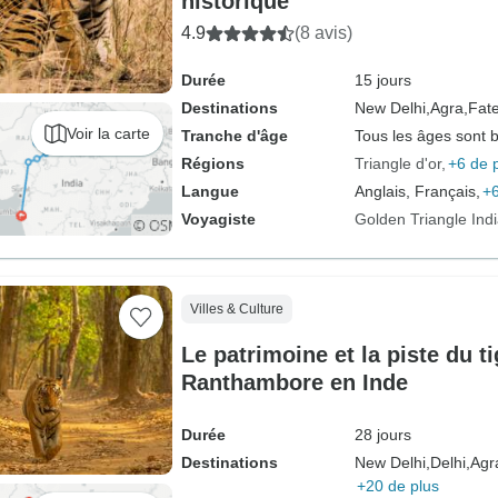
historique
4.9
(8 avis)
Durée
15 jours
Destinations
New Delhi,
Agra,
Fate
Voir la carte
Tranche d'âge
Tous les âges sont 
Régions
Triangle d'or
+6 de 
Langue
Anglais, Français,
+6
Voyagiste
Golden Triangle Ind
Villes & Culture
Le patrimoine et la piste du t
Ranthambore en Inde
Durée
28 jours
Destinations
New Delhi,
Delhi,
Agr
+20 de plus