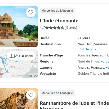
Merveilles de l'Antiquité
L'Inde étonnante
4.7
(3 avis)
Durée
21 jours
Destinations
New Delhi,
Varanasi,
+14 de plus
Tranche d'âge
Tous les âges sont 
Voir la carte
Régions
Nord de l'Inde
+3 de
Langue
Anglais, Français,
+6
Voyagiste
Golden Triangle Ind
Merveilles de l'Antiquité
Ranthambore de luxe et l'Ind