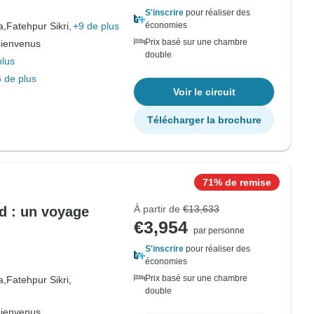
S'inscrire
pour réaliser des
a,
Fatehpur Sikri,
+9 de plus
économies
Prix basé sur une chambre
bienvenus
double
plus
 de plus
Voir le circuit
Télécharger la brochure
71% de remise
À partir de
€13,633
ud : un voyage
€3,954
par personne
S'inscrire
pour réaliser des
économies
Prix basé sur une chambre
a,
Fatehpur Sikri,
double
bienvenus