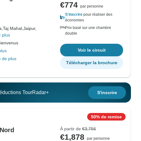
€774
par personne
S'inscrire
pour réaliser des
économies
Prix basé sur une chambre
a,
Taj Mahal,
Jaipur,
double
 plus
bienvenus
Voir le circuit
plus
 de plus
Télécharger la brochure
 réductions TourRadar+
S'inscrire
50% de remise
À partir de
€3,756
 Nord
€1,878
par personne