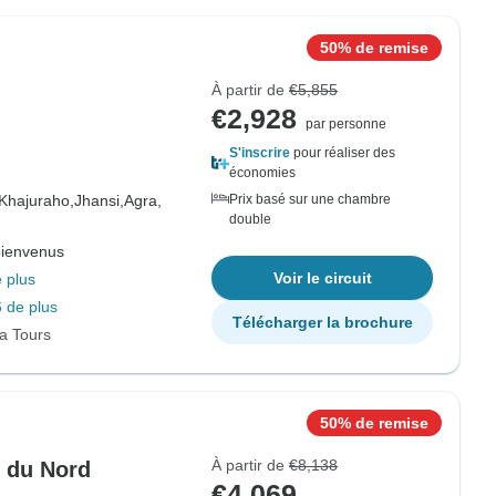
50% de remise
À partir de
€5,855
€2,928
par personne
S'inscrire
pour réaliser des
économies
Khajuraho,
Jhansi,
Agra,
Prix basé sur une chambre
double
bienvenus
Voir le circuit
 plus
 de plus
Télécharger la brochure
ia Tours
50% de remise
À partir de
€8,138
e du Nord
€4,069