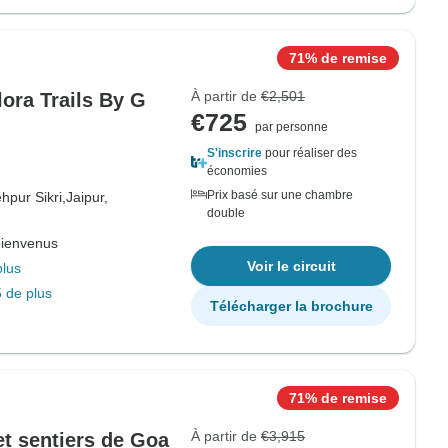
71% de remise
À partir de
€2,501
lora Trails By G
€725
par personne
S'inscrire
pour réaliser des
économies
Prix basé sur une chambre
hpur Sikri,
Jaipur,
double
bienvenus
Voir le circuit
plus
 de plus
Télécharger la brochure
71% de remise
À partir de
€3,915
et sentiers de Goa