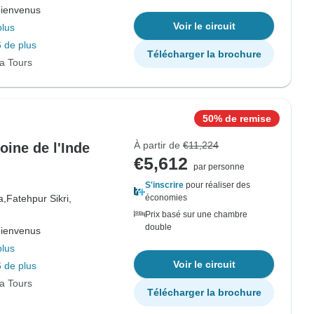
bienvenus
Voir le circuit
plus
 de plus
Télécharger la brochure
ia Tours
50% de remise
À partir de
€11,224
oine de l'Inde
€5,612
par personne
S'inscrire
pour réaliser des
a,
Fatehpur Sikri,
économies
Prix basé sur une chambre
double
bienvenus
plus
Voir le circuit
 de plus
ia Tours
Télécharger la brochure