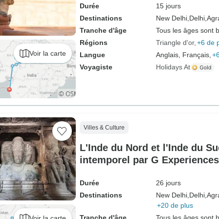
Durée
15 jours
Destinations
New Delhi,
Delhi,
Agr
Tranche d'âge
Tous les âges sont 
Régions
Triangle d'or
+6 de 
Voir la carte
Langue
Anglais, Français,
+6
Voyagiste
Holidays At
Villes & Culture
L'Inde du Nord et l'Inde du S
intemporel par G Experiences
Durée
26 jours
Destinations
New Delhi,
Delhi,
Agr
+20 de plus
Tranche d'âge
Tous les âges sont 
Voir la carte