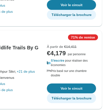
Voir le circuit
plus
 de plus
Télécharger la brochure
71% de remise
À partir de
€14,411
dlife Trails By G
€4,179
par personne
S'inscrire
pour réaliser des
économies
Prix basé sur une chambre
hpur Sikri,
+21 de plus
double
bienvenus
plus
Voir le circuit
 de plus
Télécharger la brochure