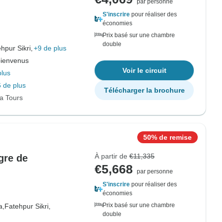
par personne
S'inscrire
pour réaliser des
économies
Prix basé sur une chambre
double
hpur Sikri,
+9 de plus
bienvenus
Voir le circuit
plus
 de plus
Télécharger la brochure
ia Tours
50% de remise
À partir de
€11,335
igre de
€5,668
par personne
S'inscrire
pour réaliser des
économies
Prix basé sur une chambre
a,
Fatehpur Sikri,
double