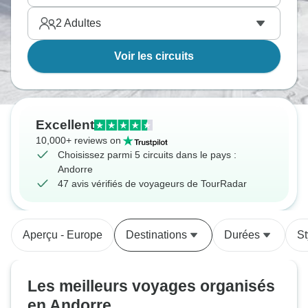
2
Adultes
Voir les circuits
Excellent
10,000+ reviews on
Choisissez parmi 5 circuits dans le pays :
Andorre
47 avis vérifiés de voyageurs de TourRadar
Aperçu - Europe
Destinations
Durées
St
Les meilleurs voyages organisés
en Andorre