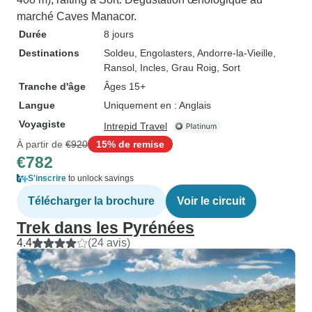
marché Caves Manacor.
Durée
8 jours
Destinations
Soldeu
, Engolasters
, Andorre-la-Vieille
,
Ransol
, Incles
, Grau Roig
, Sort
Tranche d'âge
Âges 15+
Langue
Uniquement en : Anglais
Voyagiste
Intrepid Travel
À partir de
€920
15% de remise
€782
S'inscrire
to unlock savings
Télécharger la brochure
Voir le circuit
Trek dans les Pyrénées
4.4
(24 avis)