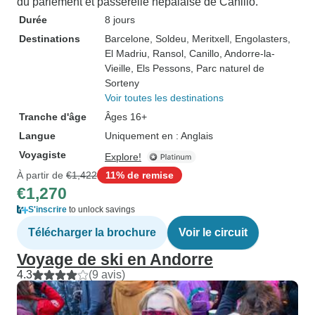
du parlement et passerelle népalaise de Canillo.
Durée
8 jours
Destinations
Barcelone
, Soldeu
, Meritxell
, Engolasters
,
El Madriu
, Ransol
, Canillo
, Andorre-la-
Vieille
, Els Pessons
, Parc naturel de
Sorteny
Voir toutes les destinations
Tranche d'âge
Âges 16+
Langue
Uniquement en : Anglais
Voyagiste
Explore!
À partir de
€1,422
11% de remise
€1,270
S'inscrire
to unlock savings
Télécharger la brochure
Voir le circuit
Voyage de ski en Andorre
4.3
(9 avis)