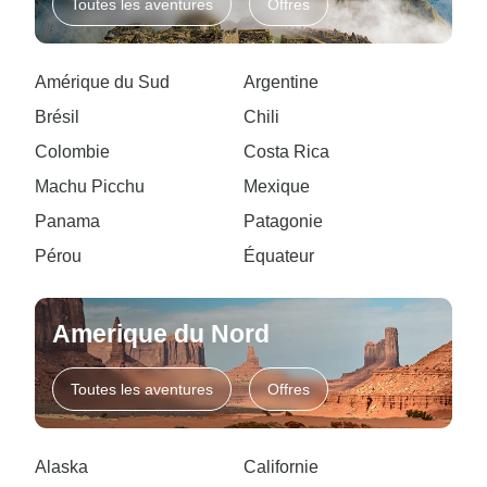
Toutes les aventures
Offres
Amérique du Sud
Argentine
Brésil
Chili
Colombie
Costa Rica
Machu Picchu
Mexique
Panama
Patagonie
Pérou
Équateur
Amerique du Nord
Toutes les aventures
Offres
Alaska
Californie