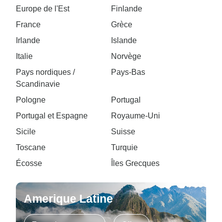
Europe de l'Est
Finlande
France
Grèce
Irlande
Islande
Italie
Norvège
Pays nordiques /
Pays-Bas
Scandinavie
Pologne
Portugal
Portugal et Espagne
Royaume-Uni
Sicile
Suisse
Toscane
Turquie
Écosse
Îles Grecques
Amerique Latine