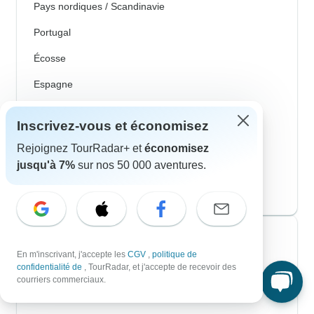
Pays nordiques / Scandinavie
Portugal
Écosse
Espagne
Turquie
Inscrivez-vous et économisez
Canada
Rejoignez TourRadar+ et
économisez
Costa Rica
jusqu'à 7%
sur nos 50 000 aventures.
États-Unis
Voyagistes les plus populaires
En m'inscrivant, j'accepte les
CGV
,
politique de
confidentialité de
, TourRadar, et j'accepte de recevoir des
Contiki
courriers commerciaux.
Cosmos