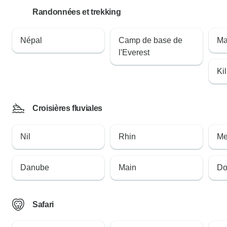
Randonnées et trekking
Népal
Camp de base de
Ma
l'Everest
Ki
Croisières fluviales
Nil
Rhin
Me
Danube
Main
Do
Safari