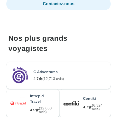
Contactez-nous
Nos plus grands
voyagistes
G Adventures
4.7
(12,713 avis)
Intrepid
Contiki
Travel
(6,324
4.7
(12,053
avis)
4.5
avis)