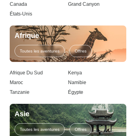
Canada
Grand Canyon
États-Unis
Afrique
Toutes les aventures
Offres
Afrique Du Sud
Kenya
Maroc
Namibie
Tanzanie
Égypte
Asie
Toutes les aventures
Offres