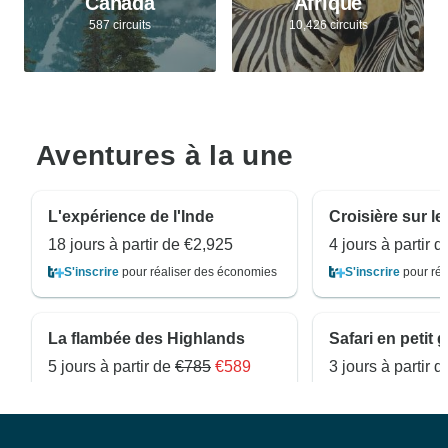
Canada
Afrique
587 circuits
10,426 circuits
Aventures à la une
L'expérience de l'Inde
18 jours à partir de
€2,925
4 jours à partir 
S'inscrire
pour réaliser des économies
S'inscrire
pour réa
La flambée des Highlands
5 jours à partir de
€785
€589
3 jours à partir 
S'inscrire
pour réaliser des économies
S'inscrire
pour réa