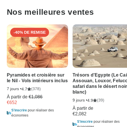
Nos meilleures ventes
-40% DE REMISE
Pyramides et croisière sur
Trésors d'Egypte (Le Cai
le Nil - Vols intérieurs inclus
Assouan, Louxor, Felucc
safari dans le désert noir
7 jours •
(378)
4.7
blanc)
À partir de
€1,086
9 jours •
(39)
4.9
€652
À partir de
S'inscrire
pour réaliser des
€2,082
économies
S'inscrire
pour réaliser des
économies