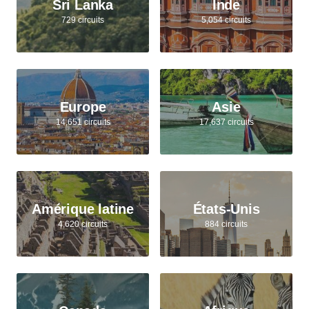
Sri Lanka
Inde
729 circuits
5,054 circuits
Europe
Asie
14,651 circuits
17,637 circuits
Amérique latine
États-Unis
4,620 circuits
884 circuits