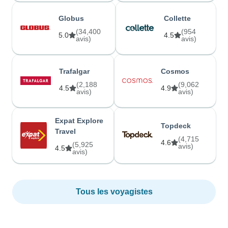
Globus
Collette
(34,400
(954
5.0
4.5
avis)
avis)
Trafalgar
Cosmos
(2,188
(9,062
4.5
4.9
avis)
avis)
Expat Explore
Topdeck
Travel
(4,715
4.6
(5,925
avis)
4.5
avis)
Tous les voyagistes