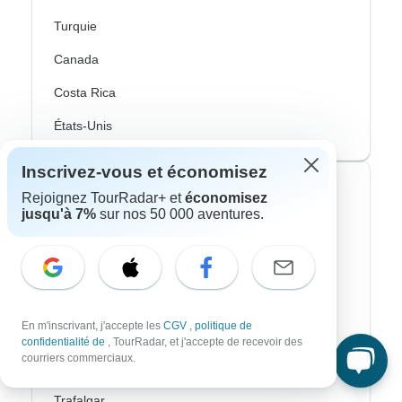
Turquie
Canada
Costa Rica
États-Unis
Inscrivez-vous et économisez
Voyagistes les plus populaires
Rejoignez TourRadar+ et
économisez
jusqu'à 7%
sur nos 50 000 aventures.
Contiki
Cosmos
G Adventures
En m'inscrivant, j'accepte les
CGV
,
politique de
Intrepid
confidentialité de
, TourRadar, et j'accepte de recevoir des
courriers commerciaux.
Topdeck
Trafalgar