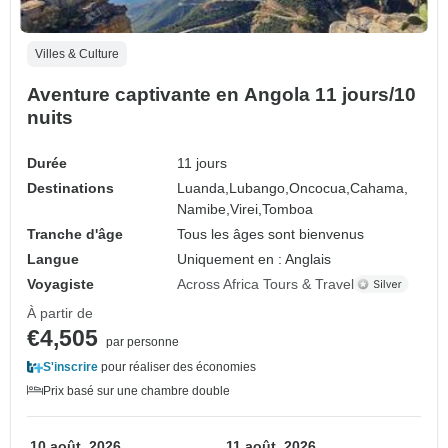
Villes & Culture
Aventure captivante en Angola 11 jours/10
nuits
Durée
11 jours
Destinations
Luanda,
Lubango,
Oncocua,
Cahama,
Namibe,
Virei,
Tomboa
Tranche d'âge
Tous les âges sont bienvenus
Langue
Uniquement en : Anglais
Voyagiste
Across Africa Tours & Travel
À partir de
€4,505
par personne
S'inscrire
pour réaliser des économies
Prix basé sur une chambre double
10 août, 2026
11 août, 2026