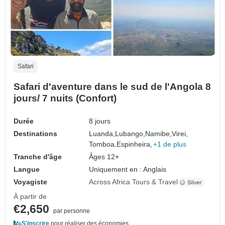
Safari
Safari d'aventure dans le sud de l'Angola 8
jours/ 7 nuits (Confort)
Durée
8 jours
Destinations
Luanda,
Lubango,
Namibe,
Virei,
Tomboa,
Espinheira,
+1 de plus
Tranche d'âge
Âges 12+
Langue
Uniquement en : Anglais
Voyagiste
Across Africa Tours & Travel
À partir de
€2,650
par personne
S'inscrire
pour réaliser des économies