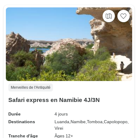
Merveilles de l'Antiquité
Safari express en Namibie 4J/3N
Durée
4 jours
Destinations
Luanda,
Namibe,
Tomboa,
Capolopopo,
Virei
Tranche d'âge
Âges 12+