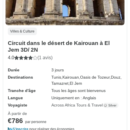
Villes & Culture
Circuit dans le désert de Kairouan à El
Jem 3D/ 2N
4.0
(1 avis)
Durée
3 jours
Destinations
Tunis,
Kairouan,
Oasis de Tozeur,
Douz,
Tamazret,
El Jem
Tranche d'âge
Tous les âges sont bienvenus
Langue
Uniquement en : Anglais
Voyagiste
Across Africa Tours & Travel
À partir de
€786
par personne
S'inscrire
pour réaliser des économies