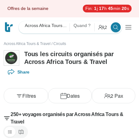
Offres de la semaine
Fin:
1
j
17
h
45
min
18
s
Across Africa Tours & Travel
Quand ?
2
Across Africa Tours & Travel
/
Circuits
Tous les circuits organisés par
Across Africa Tours & Travel
Share
Filtres
Dates
2
Pax
250+ voyages organisés par Across Africa Tours &
Travel