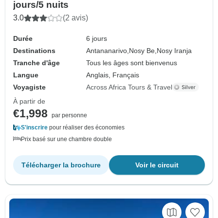
jours/5 nuits
3.0
(2 avis)
Durée
6 jours
Destinations
Antananarivo,
Nosy Be,
Nosy Iranja
Tranche d'âge
Tous les âges sont bienvenus
Langue
Anglais, Français
Voyagiste
Across Africa Tours & Travel
À partir de
€1,998
par personne
S'inscrire
pour réaliser des économies
Prix basé sur une chambre double
Télécharger la brochure
Voir le circuit