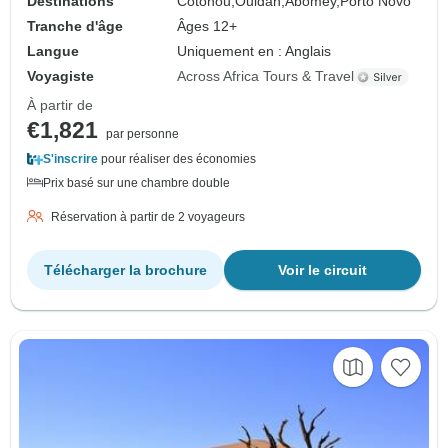
Destinations
Cotonou,
Ouidah,
Abomey,
Porto Novo
Tranche d'âge
Âges 12+
Langue
Uniquement en : Anglais
Voyagiste
Across Africa Tours & Travel
À partir de
€1,821
par personne
S'inscrire
pour réaliser des économies
Prix basé sur une chambre double
Réservation à partir de 2 voyageurs
Télécharger la brochure
Voir le circuit