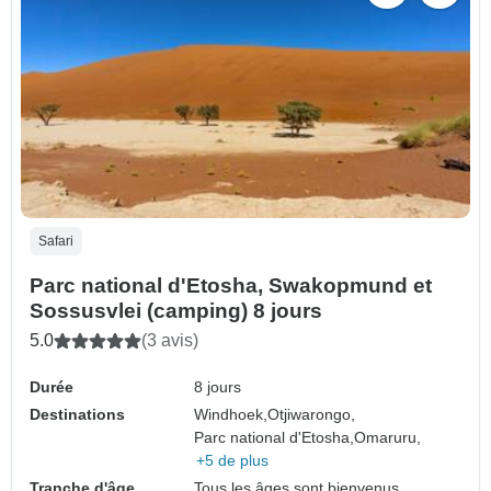
Safari
Parc national d'Etosha, Swakopmund et
Sossusvlei (camping) 8 jours
5.0
(3 avis)
Durée
8 jours
Destinations
Windhoek,
Otjiwarongo,
Parc national d'Etosha,
Omaruru,
+5 de plus
Tranche d'âge
Tous les âges sont bienvenus