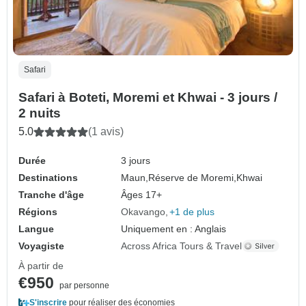
Safari
Safari à Boteti, Moremi et Khwai - 3 jours /
2 nuits
5.0
(1 avis)
Durée
3 jours
Destinations
Maun,
Réserve de Moremi,
Khwai
Tranche d'âge
Âges 17+
Régions
Okavango
+1 de plus
Langue
Uniquement en : Anglais
Voyagiste
Across Africa Tours & Travel
À partir de
€950
par personne
S'inscrire
pour réaliser des économies