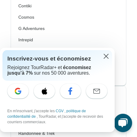
Contiki
Cosmos
G Adventures
Intrepid
Topdeck
Inscrivez-vous et économisez
Trafalgar
Rejoignez TourRadar+ et
économisez
jusqu'à 7%
sur nos 50 000 aventures.
CroisiEurope River Cruises
Styles de voyage les plus populaires
Adventure
En m'inscrivant, j'accepte les
CGV
,
politique de
confidentialité de
, TourRadar, et j'accepte de recevoir des
Vélo
courriers commerciaux.
Randonnee & Trek