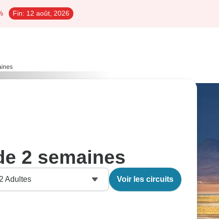
%
Fin:
12 août, 2026
aines
 de 2 semaines
2
Adultes
Voir les circuits