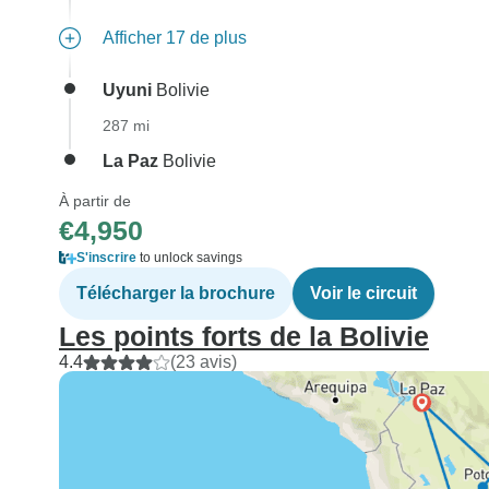
Afficher 17 de plus
Uyuni
Bolivie
287 mi
La Paz
Bolivie
À partir de
€4,950
S'inscrire
to unlock savings
Télécharger la brochure
Voir le circuit
Les points forts de la Bolivie
4.4
(23 avis)