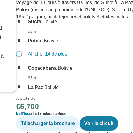
Voyage de 13 jours à travers 9 villes, de Sucre à La Paz
Potosi (inscrite au patrimoine de l'UNESCO), Salar d'Uyu
185 € par jour, petit-déjeuner et hôtels 3 étoiles inclus.
Sucre
Bolivie
O
52 mi
i
Potosi
Bolivie
Afficher 14 de plus
 à
Copacabana
Bolivie
65 mi
La Paz
Bolivie
À partir de
€5,700
S'inscrire
to unlock savings
Télécharger la brochure
Voir le circuit