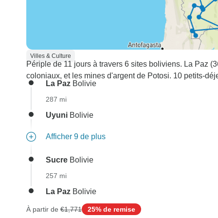
Villes & Culture
Périple de 11 jours à travers 6 sites boliviens. La Paz (
coloniaux, et les mines d'argent de Potosi. 10 petits-déj
La Paz
Bolivie
287 mi
Uyuni
Bolivie
Afficher 9 de plus
Sucre
Bolivie
257 mi
La Paz
Bolivie
À partir de
€1,771
25% de remise