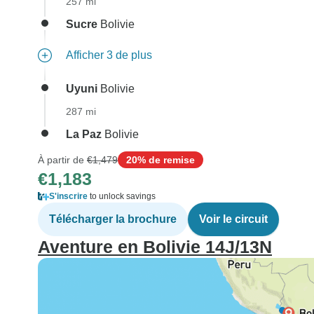
257 mi
Sucre
Bolivie
Afficher 3 de plus
Uyuni
Bolivie
287 mi
La Paz
Bolivie
À partir de
€1,479
20% de remise
€1,183
S'inscrire
to unlock savings
Télécharger la brochure
Voir le circuit
Aventure en Bolivie 14J/13N