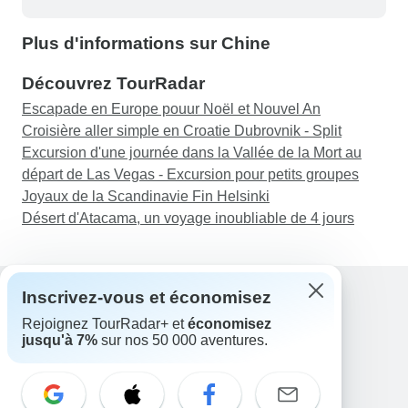
Plus d'informations sur Chine
Découvrez TourRadar
Escapade en Europe pouur Noël et Nouvel An
Croisière aller simple en Croatie Dubrovnik - Split
Excursion d'une journée dans la Vallée de la Mort au
départ de Las Vegas - Excursion pour petits groupes
Joyaux de la Scandinavie Fin Helsinki
Désert d'Atacama, un voyage inoubliable de 4 jours
Inscrivez-vous et économisez
Rejoignez TourRadar+ et
économisez
Assistance
jusqu'à 7%
sur nos 50 000 aventures.
Contactez-nous
France +33 7 56 79 68 87
E-mail: support@tourradar.com
Sélectionnez la langue