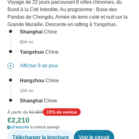
Voyage de 22 jours parcourant 8 villes chinoises, du
Bund à la Cité Interdite. Au programme : Base des
Pandas de Chengdu, Armée de terre cuite et nuit sur la
Grande Muraille. Descente en rafting à Yangshuo.
Shanghai
Chine
804 mi
Yangshuo
Chine
Afficher 9 de plus
Hangzhou
Chine
103 mi
Shanghai
Chine
À partir de
€2,600
15% de remise
€2,210
S'inscrire
to unlock savings
Télécharger la brochure
Voir le circuit