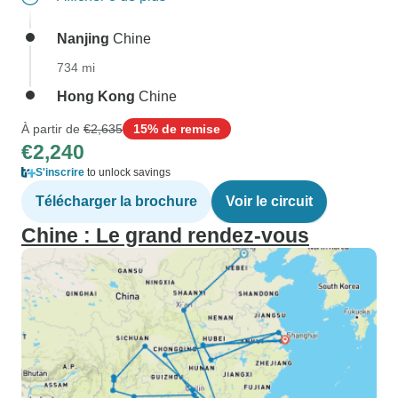
Nanjing
Chine
734 mi
Hong Kong
Chine
À partir de
€2,635
15% de remise
€2,240
S'inscrire
to unlock savings
Télécharger la brochure
Voir le circuit
Chine : Le grand rendez-vous