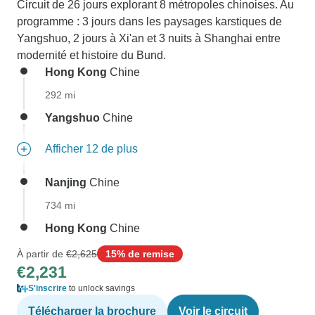
Circuit de 26 jours explorant 8 métropoles chinoises. Au
programme : 3 jours dans les paysages karstiques de
Yangshuo, 2 jours à Xi'an et 3 nuits à Shanghai entre
modernité et histoire du Bund.
Hong Kong
Chine
292 mi
Yangshuo
Chine
Afficher 12 de plus
Nanjing
Chine
734 mi
Hong Kong
Chine
À partir de
€2,625
15% de remise
€2,231
S'inscrire
to unlock savings
Télécharger la brochure
Voir le circuit