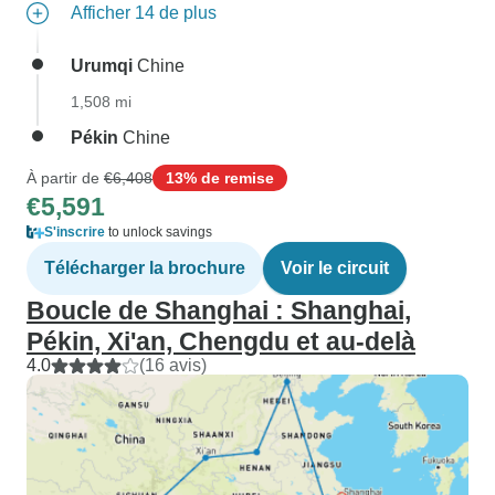
Afficher 14 de plus
Urumqi
Chine
1,508 mi
Pékin
Chine
À partir de
€6,408
13% de remise
€5,591
S'inscrire
to unlock savings
Télécharger la brochure
Voir le circuit
Boucle de Shanghai : Shanghai,
Pékin, Xi'an, Chengdu et au-delà
4.0
(16 avis)