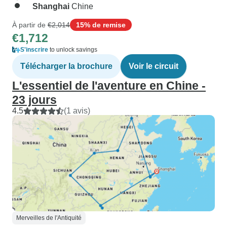
Shanghai
Chine
À partir de
€2,014
15% de remise
€1,712
S'inscrire
to unlock savings
Télécharger la brochure
Voir le circuit
L'essentiel de l'aventure en Chine -
23 jours
4.5
(1 avis)
Merveilles de l'Antiquité