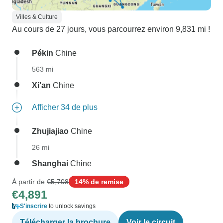
Villes & Culture
Au cours de 27 jours, vous parcourrez environ 9,831 mi !
Pékin
Chine
563 mi
Xi'an
Chine
Afficher 34 de plus
Zhujiajiao
Chine
26 mi
Shanghai
Chine
À partir de
€5,708
14% de remise
€4,891
S'inscrire
to unlock savings
Télécharger la brochure
Voir le circuit