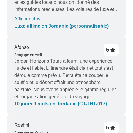
et les guides locaux nous ont donné des
informations précieuses. Les voitures de luxe et
les hôtels étaient de premier ordre, ce qui a rendu
Afficher plus
notre séjour incroyablement confortable et
Luxe ultime en Jordanie (personnalisable)
agréable. Nous nous sommes également sentis
en sécurité tout au long du voyage. Nous
recommandons vivement TourRadar et Luxury
Afonso
5
Destination à tous ceux qui souhaitent explorer la
A voyagé en Avril
Jordanie avec style. Megan & Richard
Jordan Horizons Tours a fourni une expérience
fluide et fiable. L'itinéraire était clair et tout s'est
déroulé comme prévu. Petra était à couper le
souffle et le désert offrait une atmosphère
paisible. Nous avons apprécié le rythme régulier
et l'organisation générale du voyage.
10 jours 9 nuits en Jordanie (CT-JHT-017)
Roshni
5
A voyagé en Octobre