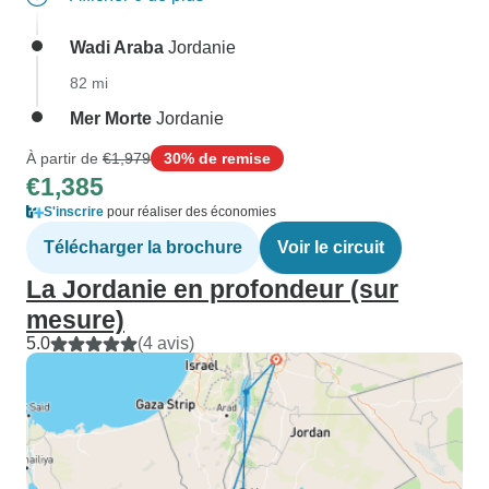
Wadi Araba
Jordanie
82 mi
Mer Morte
Jordanie
À partir de
€1,979
30% de remise
€1,385
S'inscrire
pour réaliser des économies
Télécharger la brochure
Voir le circuit
La Jordanie en profondeur (sur
mesure)
5.0
(4 avis)