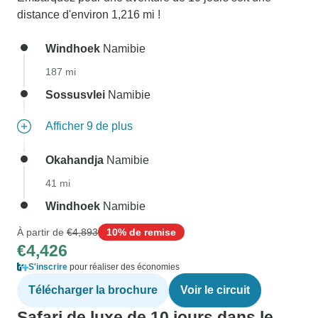
distance d'environ 1,216 mi !
Windhoek
Namibie
187 mi
Sossusvlei
Namibie
Afficher 9 de plus
Okahandja
Namibie
41 mi
Windhoek
Namibie
À partir de
€4,893
10% de remise
€4,426
S'inscrire
pour réaliser des économies
Télécharger la brochure
Voir le circuit
Safari de luxe de 10 jours dans le