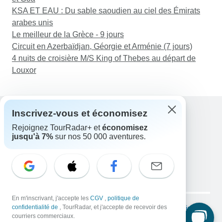
KSA ET EAU : Du sable saoudien au ciel des Émirats
arabes unis
Le meilleur de la Grèce - 9 jours
Circuit en Azerbaïdjan, Géorgie et Arménie (7 jours)
4 nuits de croisière M/S King of Thebes au départ de
Louxor
Inscrivez-vous et économisez
Rejoignez TourRadar+ et
économisez
Assistance
jusqu'à 7%
sur nos 50 000 aventures.
Contactez-nous
France +33 7 56 79 68 87
E-mail: support@tourradar.com
Sélectionnez la langue
EN
DE
ES
FR
NL
Copyright © TourRadar. Tous droits réservés.
En m'inscrivant, j'accepte les
CGV
,
politique de
Mentions légales
confidentialité de
, TourRadar, et j'accepte de recevoir des
Politique de confidentialité
Cookies
courriers commerciaux.