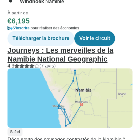
Windhoek
Namibie
À partir de
€6,195
S'inscrire
pour réaliser des économies
Télécharger la brochure
Voir le circuit
Journeys : Les merveilles de la
Namibie National Geographic
4.3
(7 avis)
Safari
Découverte des paysages contrastés de la Namibie à