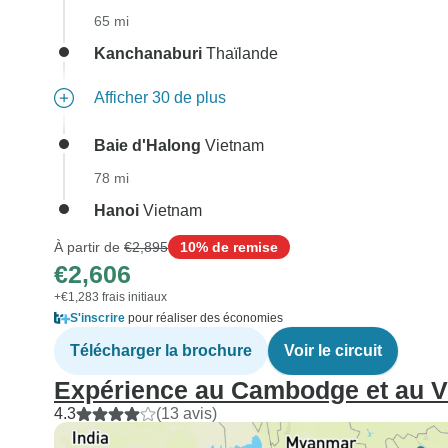
65 mi
Kanchanaburi
Thaïlande
Afficher 30 de plus
Baie d'Halong
Vietnam
78 mi
Hanoi
Vietnam
À partir de
€2,895
10% de remise
€2,606
+€1,283 frais initiaux
S'inscrire
pour réaliser des économies
Télécharger la brochure
Voir le circuit
Expérience au Cambodge et au Vi
4.3
(13 avis)