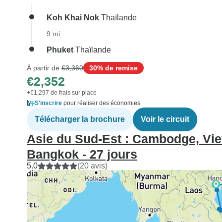
Koh Khai Nok
Thaïlande
9 mi
Phuket
Thaïlande
À partir de
€3,360
30% de remise
€2,352
+€1,297 de frais sur place
S'inscrire
pour réaliser des économies
Télécharger la brochure
Voir le circuit
Asie du Sud-Est : Cambodge, Vie
Bangkok - 27 jours
5.0
(20 avis)