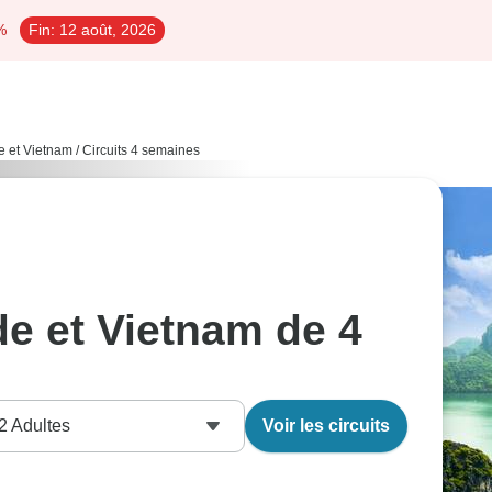
%
Fin:
12 août, 2026
e et Vietnam
/
Circuits 4 semaines
de et Vietnam de 4
2
Adultes
Voir les circuits