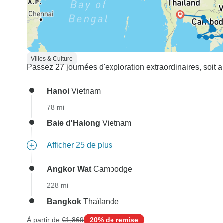
Villes & Culture
Passez 27 journées d'exploration extraordinaires, soit au
Hanoi
Vietnam
78 mi
Baie d'Halong
Vietnam
Afficher 25 de plus
Angkor Wat
Cambodge
228 mi
Bangkok
Thaïlande
À partir de
€1,869
20% de remise