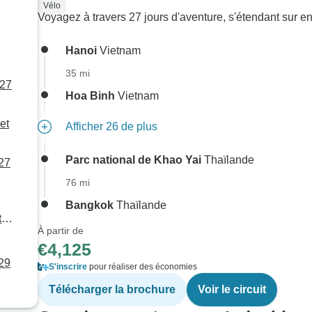
Vélo
Voyagez à travers 27 jours d'aventure, s'étendant sur en
Hanoi
Vietnam
35 mi
(27
Hoa Binh
Vietnam
et
Afficher 26 de plus
Parc national de Khao Yai
Thaïlande
27
76 mi
Bangkok
Thaïlande
t
À partir de
€4,125
29
S'inscrire
pour réaliser des économies
Télécharger la brochure
Voir le circuit