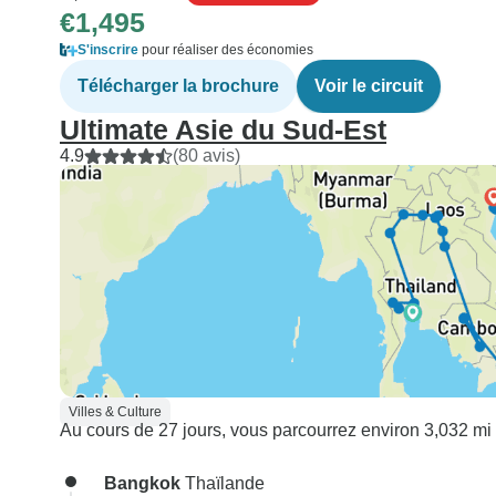
€1,495
S'inscrire
pour réaliser des économies
Télécharger la brochure
Voir le circuit
Ultimate Asie du Sud-Est
4.9
(80 avis)
Villes & Culture
Au cours de 27 jours, vous parcourrez environ 3,032 mi 
Bangkok
Thaïlande