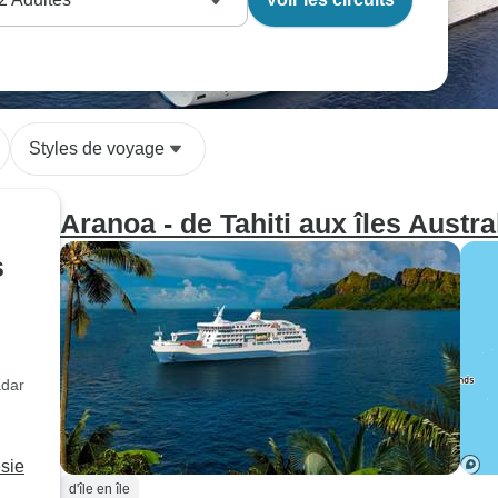
Styles de voyage
Aranoa - de Tahiti aux îles Austra
s
adar
sie
d'île en île