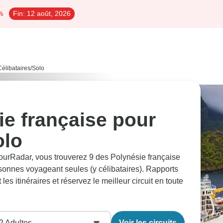
%
Fin:
12 août, 2026
Célibataires/Solo
ie française pour
olo
ourRadar, vous trouverez 9 des Polynésie française
onnes voyageant seules (y célibataires). Rapports
es itinéraires et réservez le meilleur circuit en toute
2
Adultes
Voir les circuits