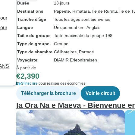
Durée
13 jours
Destinations
Papeete
, Rimatara
, Île de Rurutu
, Île de T
jour
Tranche d'âge
Tous les âges sont bienvenus
jour
Langue
Uniquement en : Anglais
Taille du groupe
Taille maximale du groupe 198
Type de groupe
Groupe
Type de chambre
Célibataires, Partagé
Voyagiste
DIAMIR Erlebnisreisen
DANS
À partir de
€2,390
S'inscrire
pour réaliser des économies
Télécharger la brochure
Voir le circuit
Ia Ora Na e Maeva - Bienvenue en