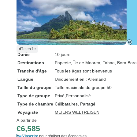
d'île en île
Durée
10 jours
Destinations
Papeete
, Île de Moorea
, Tahaa
, Bora Bora
Tranche d'âge
Tous les âges sont bienvenus
Langue
Uniquement en : Allemand
Taille du groupe
Taille maximale du groupe 50
Type de groupe
Privé
Personnalisé
Type de chambre
Célibataires, Partagé
Voyagiste
MEIERS WELTREISEN
À partir de
€6,585
S'inscrire
pour réaliser des économies