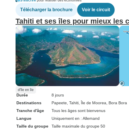
S'inscrire
pour réaliser des économies
Télécharger la brochure
Voir le circuit
Tahiti et ses îles pour mieux les 
d'île en île
Durée
8 jours
Destinations
Papeete
, Tahiti
, Île de Moorea
, Bora Bora
Tranche d'âge
Tous les âges sont bienvenus
Langue
Uniquement en : Allemand
Taille du groupe
Taille maximale du groupe 50