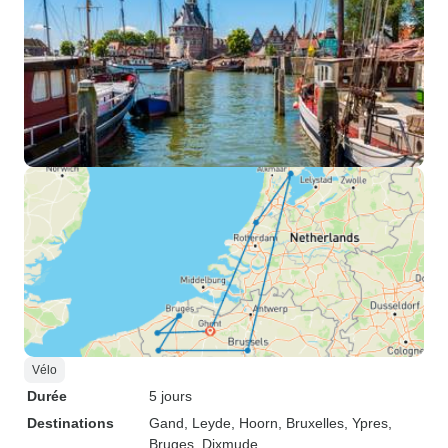
Vélo
Durée
5 jours
Destinations
Gand
, Leyde
, Hoorn
, Bruxelles
, Ypres
,
Bruges
, Dixmude