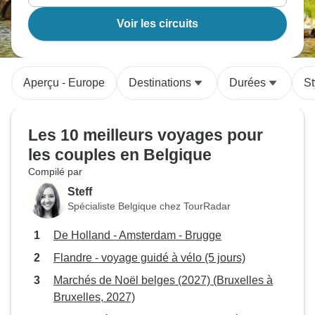
Voir les circuits
Aperçu - Europe
Destinations
Durées
St
Les 10 meilleurs voyages pour
les couples en Belgique
Compilé par
Steff
Spécialiste Belgique chez TourRadar
De Holland - Amsterdam - Brugge
Flandre - voyage guidé à vélo (5 jours)
Marchés de Noël belges (2027) (Bruxelles à
Bruxelles, 2027)