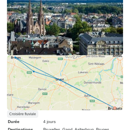
Croisière fluviale
Durée
4 jours
Destinations
Bruxelles
, Gand
, Aalterbrug
, Bruges