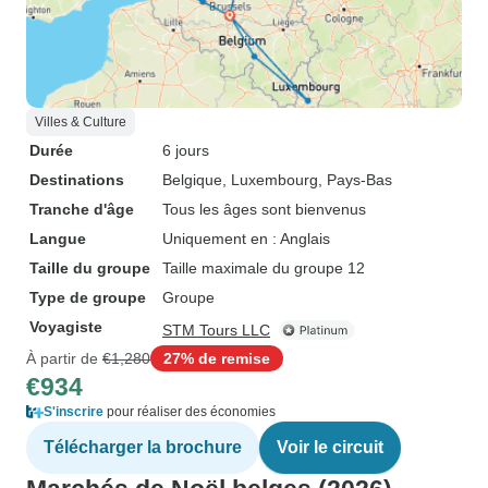
Villes & Culture
Durée
6 jours
Destinations
Belgique
, Luxembourg
, Pays-Bas
Tranche d'âge
Tous les âges sont bienvenus
Langue
Uniquement en : Anglais
Taille du groupe
Taille maximale du groupe 12
Type de groupe
Groupe
Voyagiste
STM Tours LLC
À partir de
€1,280
27% de remise
€934
S'inscrire
pour réaliser des économies
Télécharger la brochure
Voir le circuit