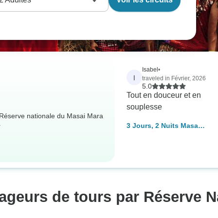
Isabel
•
I
traveled in Février, 2026
5.0
Tout en douceur et en
souplesse
: Réserve nationale du Masai Mara
3 Jours, 2 Nuits Masai
r
Mara Safari en groupe
au départ de Nairobi
avec prise en charge
gratuite à l'aéroport.
ageurs de tours par Réserve N