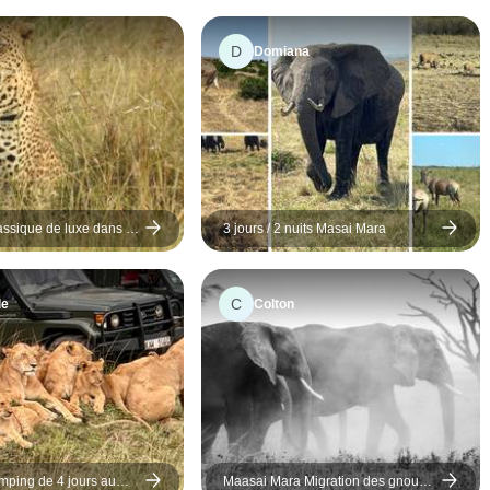
D
Domiana
assique de luxe dans le
3 jours / 2 nuits Masai Mara
 avec Mara Engai
C
le
Colton
mping de 4 jours au
Maasai Mara Migration des gnous