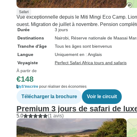
Safari
Vue exceptionnelle depuis le Miti Mingi Eco Camp. Lio
ouest. Migration de juillet à novembre. Pension complète
Durée
3 jours
Destinations
Nairobi
, Réserve nationale de Maasai Mar
Tranche d'âge
Tous les âges sont bienvenus
Langue
Uniquement en : Anglais
Voyagiste
Perfect Safari Africa tours and safaris
À partir de
€148
S'inscrire
pour réaliser des économies
Télécharger la brochure
Voir le circuit
Premium 3 jours de safari de lux
5.0
(1 avis)