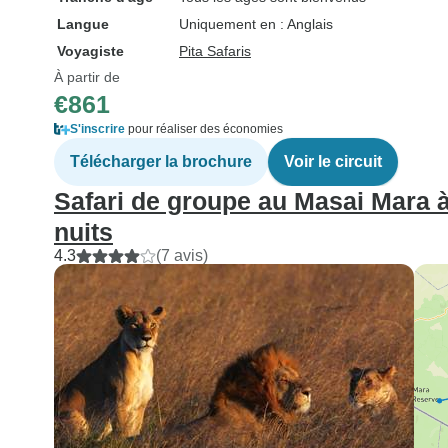
Langue
Uniquement en : Anglais
Voyagiste
Pita Safaris
À partir de
€861
S'inscrire
pour réaliser des économies
Télécharger la brochure
Voir le circuit
Safari de groupe au Masai Mara à 
nuits
4.3
(7 avis)