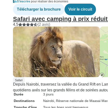
S'inscrire
pour réaliser des économies
Télécharger la brochure
Voir le circuit
Safari avec camping à prix réduit
4.5
(2 avis)
Safari
Depuis Nairobi, traversez la vallée du Grand Rift en La
quotidiens axés sur les grands félins et de soirées aut
Durée
3 jours
Destinations
Nairobi
, Réserve nationale de Maasai Mar
Tranche d'âge
Tous les âges sont bienvenus