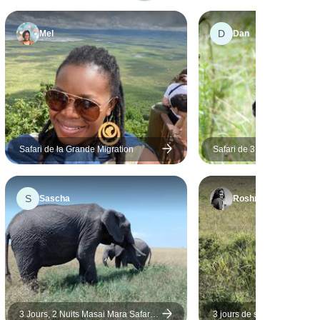
conduisant à l'aller et
au retour en toute
D
Mel
Dan
sécurité malgré la
circulation ! La
communication avec
Lesley de Perfect
Africa a été parfaite et
elle n'aurait pas pu
être plus utile. Je ne
Safari de la Grande Migration
Safari de 3 jours dans le M
saurais trop
Mara au Sopa Lodge depui
Nairobi
recommander cette
expérience !
S
Sascha
Roshni
3 Jours, 2 Nuits Masai Mara Safari
3 jours de safari au Masai 