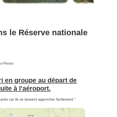
en groupe au départ de Nairobi
Lodge en Jeep 4x4 Land Cr
avec prise en charge gratuite à
Luxe
l'aéroport.
s le Réserve nationale
ourRadar
ri en groupe au départ de
ite à l'aéroport.
rès car ils se laissent approcher facilement.”