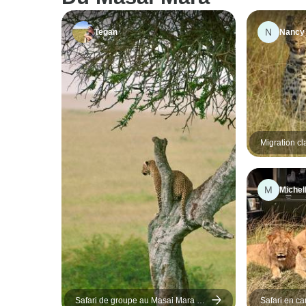
N
Tegan
Nancy
Migration cl
Masai Mara
M
Michel
Safari de groupe au Masai Mara à
Safari en ca