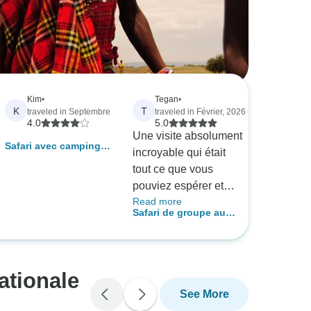
Kim
•
Tegan
•
K
T
traveled in Septembre
traveled in Février, 2026
4.0
5.0
Une visite absolument
Safari avec camping à
incroyable qui était
prix réduit dans le
tout ce que vous
Masai Mara - 3 jours
pouviez espérer et
Read more
plus encore. J'ai passé
Safari de groupe au
les vacances de ma
Masai Mara à partir de
vie et James, mon
Nairobi - 3 jours/2 nuits
chauffeur/guide, a été
phénoménal en
ationale
traquant tous les
See More
animaux et en nous