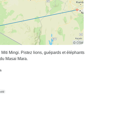
iti Mingi. Pistez lions, guépards et éléphants
t du Masai Mara.
a