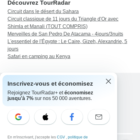
Découvrez TourRadar
Circuit dans le désert du Sahara
Circuit classique de 11 jours du Triangle d'Or avec
Shimla et Manali (TOUT COMPRIS)
Merveilles de San Pedro De Atacama - 4jours/3nuits
L'essentiel de l'Égypte : Le Caire, Gizeh, Alexandrie, 5
jours
Safari en camping au Kenya
Inscrivez-vous et économisez
Rejoignez TourRadar+ et
économisez
Assistance
jusqu'à 7%
sur nos 50 000 aventures.
Contactez-nous
France +33 7 56 79 68 87
E-mail: support@tourradar.com
Sélectionnez la langue
EN
DE
ES
FR
NL
Copyright © TourRadar. Tous droits réservés.
En m'inscrivant, j'accepte les
CGV
,
politique de