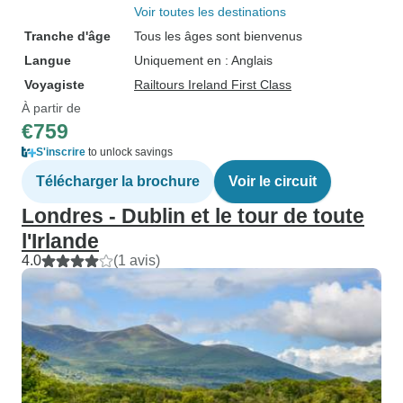
partie inutilisée d
Voir toutes les destinations
mère nature a emp
Tranche d'âge
Tous les âges sont bienvenus
voyage s'est parf
Langue
Uniquement en : Anglais
rythme un peu rap
Voyagiste
Railtours Ireland First Class
des réveils matin
À partir de
de rendez-vous p
€759
la destination sui
Cependant, j'ai p
S'inscrire
to unlock savings
partie de l'île d'
Télécharger la brochure
Voir le circuit
recommander aux
Londres - Dublin et le tour de toute
ne sont pas sûres
l'Irlande
veulent voir. Si v
4.0
(1 avis)
plus de temps dan
vous pouvez dem
Railtours de vous
circuit plus personnali
de chapeau spéci
Jackets Gerry, Jo
ceux avec qui j'a