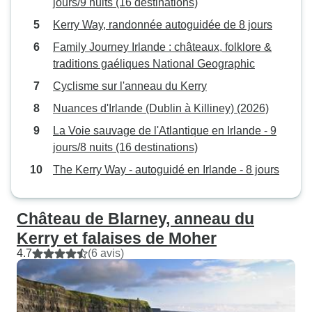
jours/9 nuits (16 destinations)
a modifié mon voy
entre Londres et D
Kerry Way, randonnée autoguidée de 8 jours
se faire en train et
Family Journey Irlande : châteaux, folklore &
Railtours a été pro
traditions gaéliques National Geographic
mon voyage, m'in
Cyclisme sur l'anneau du Kerry
devais prendre un
remboursant la pa
Nuances d'Irlande (Dublin à Killiney) (2026)
sans même que j
La Voie sauvage de l'Atlantique en Irlande - 9
Arrivée à Dublin l
jours/8 nuits (16 destinations)
l'hôtel Ashling (4
The Kerry Way - autoguidé en Irlande - 8 jours
de Heuston, on m
bon pour une exc
heures en bus av
Château de Blarney, anneau du
embarquement et
Kerry et falaises de Moher
le jour suivant. Pu
4.7
(6 avis)
pour Cork afin de 
site d'ancrage du 
d'autres sites avan
Killarney et au G