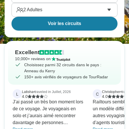
2
Adultes
Voir les circuits
Excellent
10,000+ reviews on
Choisissez parmi 32 circuits dans le pays :
Anneau du Kerry
150+ avis vérifiés de voyageurs de TourRadar
Latisha
•
traveled in Juillet, 2026
Christopher
•
trav
L
C
4.0
4.0
J'ai passé un très bon moment lors
Railtours semble 
de ce voyage. Je voyageais en
un modèle différe
solo et j’aurais aimé rencontrer
autres voyagistes. 
davantage de personnes
d'agents touristiq