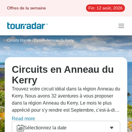
Offres de la semaine
Fin:
12 août, 2026
Circuits Irlande
/
Circuits Anneau du Kerry
Circuits en Anneau du
Kerry
Trouvez votre circuit idéal dans la région Anneau du
Kerry. Nous avons 32 aventures à vous proposer
dans la région Anneau du Kerry. Le mois le plus
apprécié pour s'y rendre est Septembre, c'est-à-dire
le mois qui compte le plus grand nombre de
Read more
départs.
Sélectionnez la date