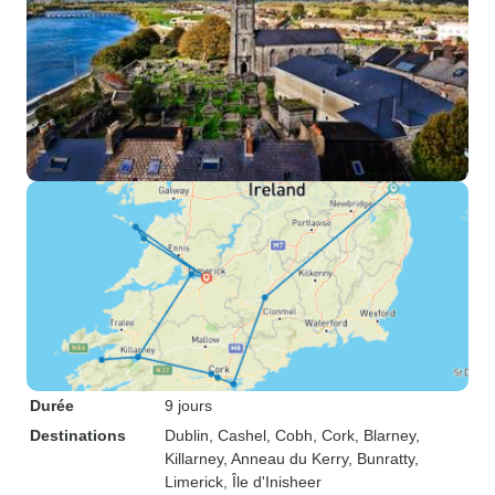
Durée
9 jours
Destinations
Dublin
, Cashel
, Cobh
, Cork
, Blarney
,
Killarney
, Anneau du Kerry
, Bunratty
,
Limerick
, Île d'Inisheer