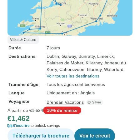
Villes & Culture
Durée
7 jours
Destinations
Dublin
, Galway
, Bunratty
, Limerick
,
Falaises de Moher
, Killarney
, Anneau du
Kerry
, Cahersiveen
, Blarney
, Waterford
Voir toutes les destinations
Tranche d'âge
Tous les âges sont bienvenus
Langue
Uniquement en : Anglais
Voyagiste
Brendan Vacations
À partir de
€1,624
10% de remise
€1,462
S'inscrire
to unlock savings
Télécharger la brochure
Voir le circuit