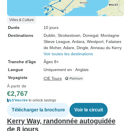
Villes & Culture
Durée
10 jours
Destinations
Dublin
, Strokestown
, Donegal
, Montagne
Slieve League
, Ardara
, Westport
, Falaises
de Moher
, Adare
, Dingle
, Anneau du Kerry
Voir toutes les destinations
Tranche d'âge
Âges 8+
Langue
Uniquement en : Anglais
Voyagiste
CIE Tours
À partir de
€2,767
S'inscrire
to unlock savings
Télécharger la brochure
Voir le circuit
Kerry Way, randonnée autoguidée
de 8 jours