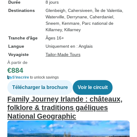
Durée
8 jours
Destinations
Glenbeigh
, Cahersiveen
, Île de Valentia
,
Waterville
, Derrynane
, Caherdaniel
,
Sneem
, Kenmare
, Parc national de
Killarney
, Killarney
Tranche d'âge
Âges 16+
Langue
Uniquement en : Anglais
Voyagiste
Tailor-Made Tours
À partir de
€884
S'inscrire
to unlock savings
Télécharger la brochure
Voir le circuit
Family Journey Irlande : châteaux,
folklore & traditions gaéliques
National Geographic