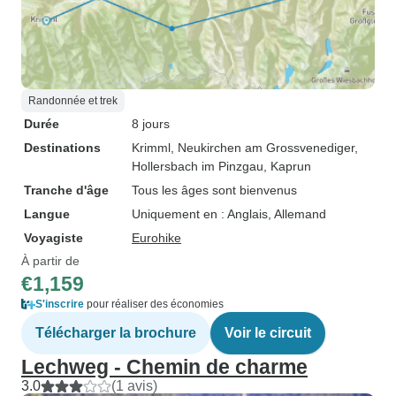
Randonnée et trek
Durée
8 jours
Destinations
Krimml
, Neukirchen am Grossvenediger
,
Hollersbach im Pinzgau
, Kaprun
Tranche d'âge
Tous les âges sont bienvenus
Langue
Uniquement en : Anglais, Allemand
Voyagiste
Eurohike
À partir de
€1,159
S'inscrire
pour réaliser des économies
Télécharger la brochure
Voir le circuit
Lechweg - Chemin de charme
3.0
(1 avis)