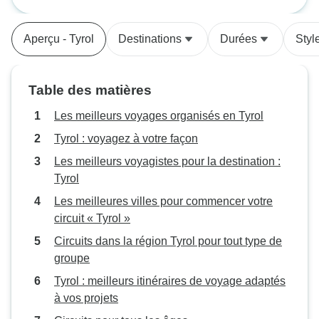
d'hôtels et d'auberges de jeunesse
Dolomites à bord 
recommander.
Guidage par GPS p
Aperçu - Tyrol
Destinations
Durées
Styl
Table des matières
Les meilleurs voyages organisés en Tyrol
Tyrol : voyagez à votre façon
Les meilleurs voyagistes pour la destination :
Tyrol
Les meilleures villes pour commencer votre
circuit « Tyrol »
Circuits dans la région Tyrol pour tout type de
groupe
Tyrol : meilleurs itinéraires de voyage adaptés
à vos projets