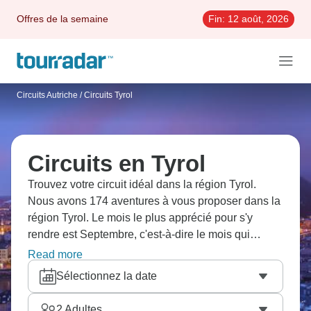
Offres de la semaine
Fin:
12 août, 2026
Circuits Autriche
/
Circuits Tyrol
Circuits en Tyrol
Trouvez votre circuit idéal dans la région Tyrol.
Nous avons 174 aventures à vous proposer dans la
région Tyrol. Le mois le plus apprécié pour s'y
rendre est Septembre, c'est-à-dire le mois qui
compte le plus grand nombre de départs.
Read more
Sélectionnez la date
2
Adultes