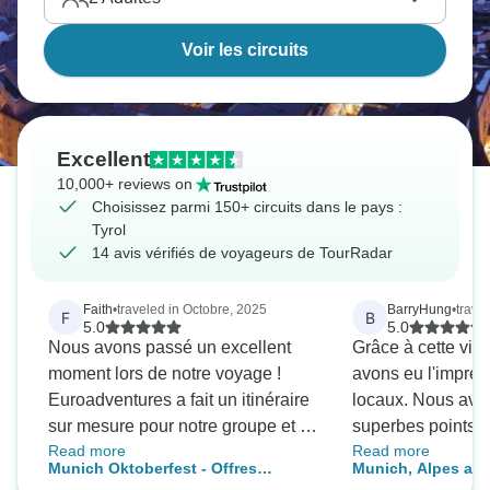
Voir les circuits
Excellent
10,000+ reviews on
Choisissez parmi 150+ circuits dans le pays :
Tyrol
14 avis vérifiés de voyageurs de TourRadar
Faith
•
traveled in Octobre, 2025
BarryHung
•
trave
F
B
5.0
5.0
Nous avons passé un excellent
Grâce à cette visi
moment lors de notre voyage !
avons eu l'impres
Euroadventures a fait un itinéraire
locaux. Nous avons traversé de
sur mesure pour notre groupe et la
superbes points d
Read more
Read more
communication a été excellente !
d'excellents restaur
Munich Oktoberfest - Offres
Munich, Alpes aut
Nous ne pouvons que les
souvenir inoubliab