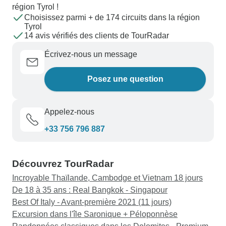
région Tyrol !
Choisissez parmi + de 174 circuits dans la région
Tyrol
14 avis vérifiés des clients de TourRadar
Écrivez-nous un message
Posez une question
Appelez-nous
+33 756 796 887
Découvrez TourRadar
Incroyable Thaïlande, Cambodge et Vietnam 18 jours
De 18 à 35 ans : Real Bangkok - Singapour
Best Of Italy - Avant-première 2021 (11 jours)
Excursion dans l'île Saronique + Péloponnèse