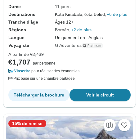
Durée
11 jours
Destinations
Kota Kinabalu,
Kota Belud,
+6 de plus
Tranche d'âge
Âges 12+
Régions
Bornéo
+2 de plus
Langue
Uniquement en : Anglais
Voyagiste
G Adventures
À partir de
€2,439
€1,707
par personne
S'inscrire
pour réaliser des économies
Prix basé sur une chambre partagée
Télécharger la brochure
Voir le circuit
15% de remise