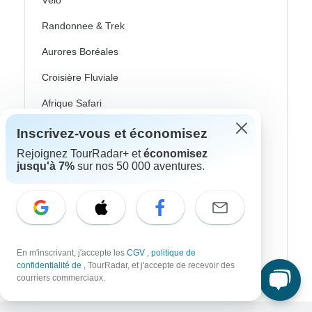
Vélo
Randonnee & Trek
Aurores Boréales
Croisière Fluviale
Afrique Safari
Voyages Culturel
Inscrivez-vous et économisez
Rejoignez TourRadar+ et
économisez
Autocar / Bus
jusqu'à 7%
sur nos 50 000 aventures.
Train Et Rail
Plage
Famille
En m'inscrivant, j'accepte les
CGV
,
politique de
Voyages Privés
confidentialité de
, TourRadar, et j'accepte de recevoir des
courriers commerciaux.