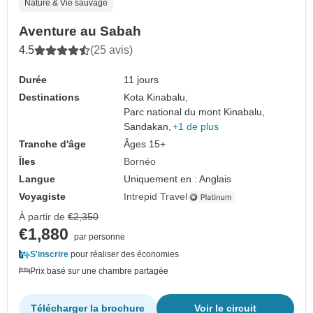
Nature & Vie sauvage
Aventure au Sabah
4.5
(25 avis)
Durée
11 jours
Destinations
Kota Kinabalu,
Parc national du mont Kinabalu,
Sandakan,
+1 de plus
Tranche d'âge
Âges 15+
Îles
Bornéo
Langue
Uniquement en : Anglais
Voyagiste
Intrepid Travel
À partir de
€2,350
€1,880
par personne
S'inscrire
pour réaliser des économies
Prix basé sur une chambre partagée
Télécharger la brochure
Voir le circuit