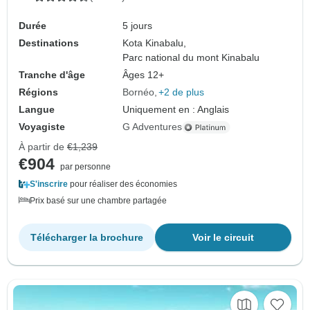
Durée
5 jours
Destinations
Kota Kinabalu,
Parc national du mont Kinabalu
Tranche d'âge
Âges 12+
Régions
Bornéo
+2 de plus
Langue
Uniquement en : Anglais
Voyagiste
G Adventures
À partir de
€1,239
€904
par personne
S'inscrire
pour réaliser des économies
Prix basé sur une chambre partagée
Télécharger la brochure
Voir le circuit