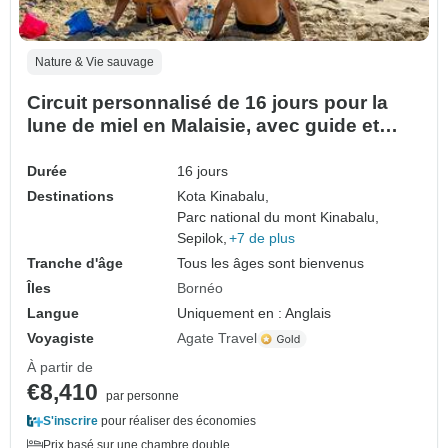
Nature & Vie sauvage
Circuit personnalisé de 16 jours pour la
lune de miel en Malaisie, avec guide et
voiture privés
Durée
16 jours
Destinations
Kota Kinabalu,
Parc national du mont Kinabalu,
Sepilok,
+7 de plus
Tranche d'âge
Tous les âges sont bienvenus
Îles
Bornéo
Langue
Uniquement en : Anglais
Voyagiste
Agate Travel
À partir de
€8,410
par personne
S'inscrire
pour réaliser des économies
Prix basé sur une chambre double