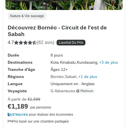
Nature & Vie sauvage
Découvrez Bornéo - Circuit de l'est de
Sabah
4.7
(82 avis)
Lauréat Du Prix
Durée
8 jours
Destinations
Kota Kinabalu,
Kundasang,
+3 de plus
Tranche d'âge
Âges 12+
Régions
Bornéo
Sabah
+1 de plus
Langue
Uniquement en : Anglais
Voyagiste
G Adventures
À partir de
€1,699
€1,189
par personne
S'inscrire
pour réaliser des économies
Prix basé sur une chambre partagée