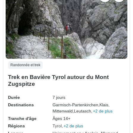
Randonnée et trek
Trek en Bavière Tyrol autour du Mont
Zugspitze
Durée
7 jours
Destinations
Garmisch-Partenkirchen,
Klais,
Mittenwald,
Leutasch,
+2 de plus
Tranche d'âge
Âges 14+
Régions
Tyrol
+2 de plus