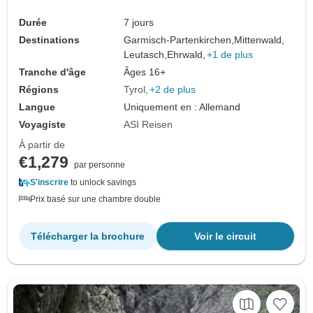
Durée
7 jours
Destinations
Garmisch-Partenkirchen,
Mittenwald,
Leutasch,
Ehrwald,
+1 de plus
Tranche d'âge
Âges 16+
Régions
Tyrol
+2 de plus
Langue
Uniquement en : Allemand
Voyagiste
ASI Reisen
À partir de
€1,279
par personne
S'inscrire
to unlock savings
Prix basé sur une chambre double
Télécharger la brochure
Voir le circuit