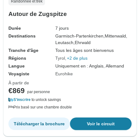
Randonnée et trek
Autour de Zugspitze
Durée
7 jours
Destinations
Garmisch-Partenkirchen,
Mittenwald,
Leutasch,
Ehrwald
Tranche d'âge
Tous les âges sont bienvenus
Régions
Tyrol
+2 de plus
Langue
Uniquement en : Anglais, Allemand
Voyagiste
Eurohike
À partir de
€869
par personne
S'inscrire
to unlock savings
Prix basé sur une chambre double
Télécharger la brochure
Voir le circuit