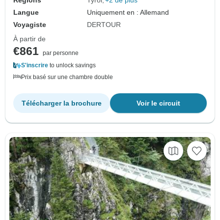
Régions
Tyrol
+2 de plus
Langue
Uniquement en : Allemand
Voyagiste
DERTOUR
À partir de
€861
par personne
S'inscrire
to unlock savings
Prix basé sur une chambre double
Télécharger la brochure
Voir le circuit