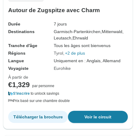
Autour de Zugspitze avec Charm
Durée
7 jours
Destinations
Garmisch-Partenkirchen,
Mittenwald,
Leutasch,
Ehrwald
Tranche d'âge
Tous les âges sont bienvenus
Régions
Tyrol
+2 de plus
Langue
Uniquement en : Anglais, Allemand
Voyagiste
Eurohike
À partir de
€1,329
par personne
S'inscrire
to unlock savings
Prix basé sur une chambre double
Télécharger la brochure
Voir le circuit