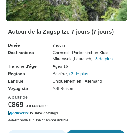
Autour de la Zugspitze 7 jours (7 jours)
Durée
7 jours
Destinations
Garmisch-Partenkirchen,
Klais,
Mittenwald,
Leutasch,
+3 de plus
Tranche d'âge
Âges 16+
Régions
Bavière
+2 de plus
Langue
Uniquement en : Allemand
Voyagiste
ASI Reisen
À partir de
€869
par personne
S'inscrire
to unlock savings
Prix basé sur une chambre double