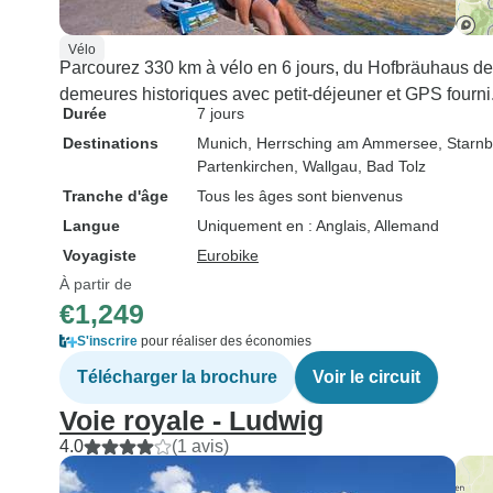
Vélo
Parcourez 330 km à vélo en 6 jours, du Hofbräuhaus d
demeures historiques avec petit-déjeuner et GPS fourni.
Durée
7 jours
Destinations
Munich
, Herrsching am Ammersee
, Starn
Partenkirchen
, Wallgau
, Bad Tolz
Tranche d'âge
Tous les âges sont bienvenus
Langue
Uniquement en : Anglais, Allemand
Voyagiste
Eurobike
À partir de
€1,249
S'inscrire
pour réaliser des économies
Télécharger la brochure
Voir le circuit
Voie royale - Ludwig
4.0
(1 avis)