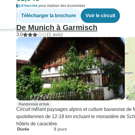
S'inscrire
pour réaliser des économies
Télécharger la brochure
Voir le circuit
De Munich à Garmisch
3.0
(1 avis)
Randonnée et trek
Circuit mêlant paysages alpins et culture bavaroise d
quotidiennes de 12-18 km incluant le monastère de Sch
hôtels de caractère.
Durée
8 jours