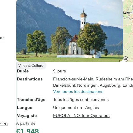
ar
Villes & Culture
Durée
9 jours
Destinations
Francfort-sur-le-Main
, Rudesheim am Rhe
Dinkelsbuhl
, Nordlingen
, Augsbourg
, Land
Voir toutes les destinations
Tranche d'âge
Tous les âges sont bienvenus
Langue
Uniquement en : Anglais
Voyagiste
EUROLATINO Tour Operators
À partir de
e en
€1,948