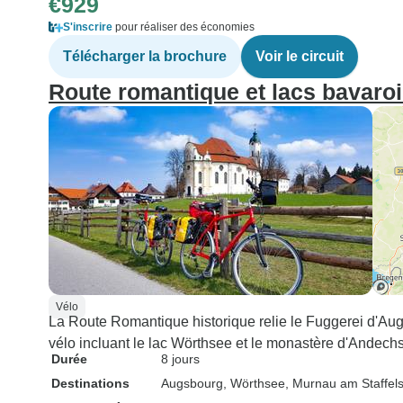
€929
S'inscrire
pour réaliser des économies
Télécharger la brochure
Voir le circuit
Route romantique et lacs bavaro
Vélo
La Route Romantique historique relie le Fuggerei d'Au
vélo incluant le lac Wörthsee et le monastère d'Andechs.
Durée
8 jours
Destinations
Augsbourg
, Wörthsee
, Murnau am Staffel