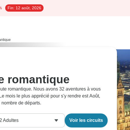
%
Fin:
12 août, 2026
antique
te romantique
 Route romantique. Nous avons 32 aventures à vous
e mois le plus apprécié pour s'y rendre est Août,
nd nombre de départs.
2
Adultes
Voir les circuits