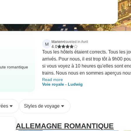
Marien
•
traveled in Avril
M
4.0
Tous les hôtels étaient corrects. Tous les 
arrivés. Pour nous, il est trop tôt à 9h00 po
si vous voyez à 10 heures qu'elles sont enco
oute romantique
trains. Nous nous en sommes aperçus nous
Read more
réchauffement de l'organisation du voyage.
Voie royale - Ludwig
rées
Styles de voyage
ALLEMAGNE ROMANTIQUE