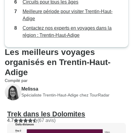
Circuits pour tous les âges
n'aurait pas convenu à d'autres
personnes moins en forme. En
Meilleure période pour visiter Trentin-Haut-
général, j'ai rencontré des gens
Adige
merveilleux, j'ai vu des paysages
Contactez nos experts en voyages dans la
d'une beauté incroyable et j'ai été
région : Trentin-Haut-Adige
entourée de paix et de nature,
c'est sensationnel.
Les meilleurs voyages
organisés en Trentin-Haut-
Adige
Compilé par
Melissa
Spécialiste Trentin-Haut-Adige chez TourRadar
Trek dans les Dolomites
4.7
(67 avis)