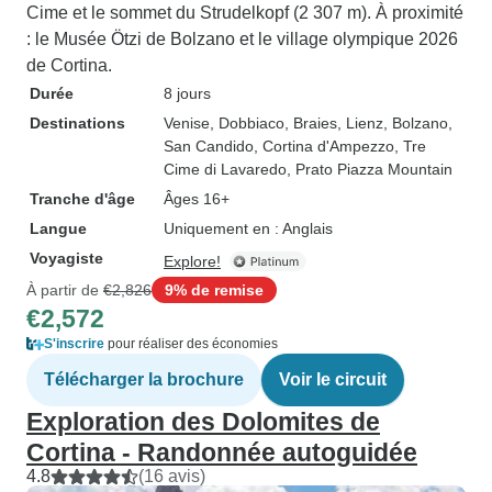
Cime et le sommet du Strudelkopf (2 307 m). À proximité
: le Musée Ötzi de Bolzano et le village olympique 2026
de Cortina.
Durée
8 jours
Destinations
Venise
, Dobbiaco
, Braies
, Lienz
, Bolzano
,
San Candido
, Cortina d'Ampezzo
, Tre
Cime di Lavaredo
, Prato Piazza Mountain
Tranche d'âge
Âges 16+
Langue
Uniquement en : Anglais
Voyagiste
Explore!
À partir de
€2,826
9% de remise
€2,572
S'inscrire
pour réaliser des économies
Télécharger la brochure
Voir le circuit
Exploration des Dolomites de
Cortina - Randonnée autoguidée
4.8
(16 avis)