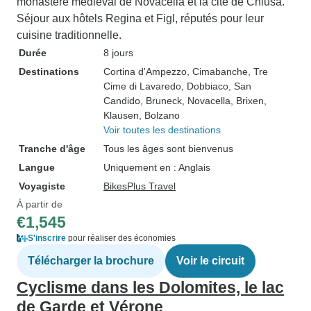
monastère médiéval de Novacella et la cité de Chiusa.
Séjour aux hôtels Regina et Figl, réputés pour leur
cuisine traditionnelle.
Durée
8 jours
Destinations
Cortina d'Ampezzo
, Cimabanche
, Tre
Cime di Lavaredo
, Dobbiaco
, San
Candido
, Bruneck
, Novacella
, Brixen
,
Klausen
, Bolzano
Voir toutes les destinations
Tranche d'âge
Tous les âges sont bienvenus
Langue
Uniquement en : Anglais
Voyagiste
BikesPlus Travel
À partir de
€1,545
S'inscrire
pour réaliser des économies
Télécharger la brochure
Voir le circuit
Cyclisme dans les Dolomites, le lac
de Garde et Vérone