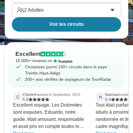
2
Adultes
Voir les circuits
Excellent
10,000+ reviews on
Choisissez parmi 150+ circuits dans le pays :
Trentin-Haut-Adige
200+ avis vérifiés de voyageurs de TourRadar
Cherie
•
traveled in Septembre, 2025
Narcisa
•
traveled 
C
N
5.0
5.0
Excellent voyage. Les Dolomites
Tout était parfait :
sont exquises. Eduardo, notre
situés à proximité
guide, était amusant, responsable
randonnée et des 
et avait pris en compte toutes les
cadre magnifique.