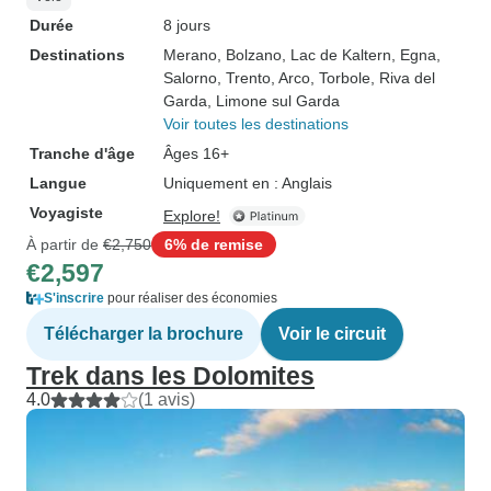
Durée
8 jours
Destinations
Merano
, Bolzano
, Lac de Kaltern
, Egna
,
Salorno
, Trento
, Arco
, Torbole
, Riva del
Garda
, Limone sul Garda
Voir toutes les destinations
Tranche d'âge
Âges 16+
Langue
Uniquement en : Anglais
Voyagiste
Explore!
À partir de
€2,750
6% de remise
€2,597
S'inscrire
pour réaliser des économies
Télécharger la brochure
Voir le circuit
Trek dans les Dolomites
4.0
(1 avis)