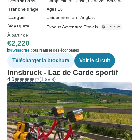
Destinations
Campitello di Fassa
, Canazei
, Bolzano
Tranche d'âge
Âges 16+
Langue
Uniquement en : Anglais
Voyagiste
Exodus Adventure Travels
À partir de
€2,220
S'inscrire
pour réaliser des économies
Télécharger la brochure
Voir le circuit
Innsbruck - Lac de Garde sportif
4.0
(1 avis)