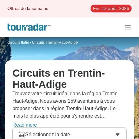
Offres de la semaine
Fin:
12 août, 2026
Circuits Italie
/
Circuits Trentin-Haut-Adige
Circuits en Trentin-
Haut-Adige
Trouvez votre circuit idéal dans la région Trentin-
Haut-Adige. Nous avons 159 aventures à vous
proposer dans la région Trentin-Haut-Adige. Le
mois le plus apprécié pour s'y rendre est
Septembre, c'est-à-dire le mois qui compte le plus
Read more
grand nombre de départs.
Sélectionnez la date