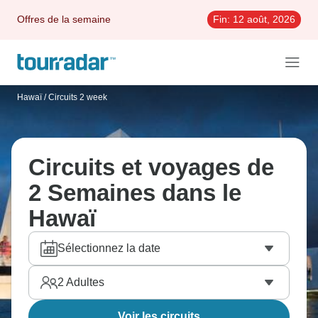
Offres de la semaine
Fin:
12 août, 2026
Hawaï
/
Circuits 2 week
Circuits et voyages de
2 Semaines dans le
Hawaï
Sélectionnez la date
2
Adultes
Voir les circuits