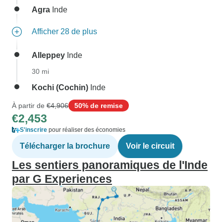
Agra
Inde
Afficher 28 de plus
Alleppey
Inde
30 mi
Kochi (Cochin)
Inde
À partir de
€4,906
50% de remise
€2,453
S'inscrire
pour réaliser des économies
Télécharger la brochure
Voir le circuit
Les sentiers panoramiques de l'Inde
par G Experiences