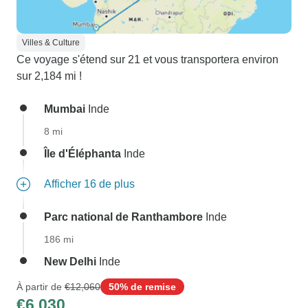
Villes & Culture
Ce voyage s'étend sur 21 et vous transportera environ
sur 2,184 mi !
Mumbai
Inde
8 mi
Île d'Éléphanta
Inde
Afficher 16 de plus
Parc national de Ranthambore
Inde
186 mi
New Delhi
Inde
À partir de
€12,060
50% de remise
€6,030