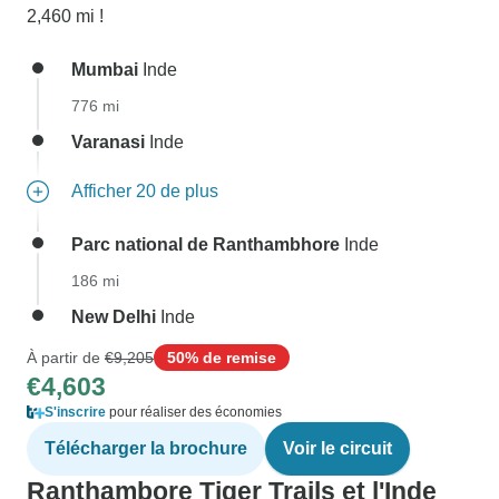
2,460 mi !
Mumbai
Inde
776 mi
Varanasi
Inde
Afficher 20 de plus
Parc national de Ranthambhore
Inde
186 mi
New Delhi
Inde
À partir de
€9,205
50% de remise
€4,603
S'inscrire
pour réaliser des économies
Télécharger la brochure
Voir le circuit
Ranthambore Tiger Trails et l'Inde