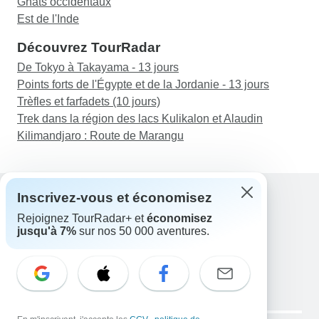
Ghats occidentaux
Est de l'Inde
Découvrez TourRadar
De Tokyo à Takayama - 13 jours
Points forts de l'Égypte et de la Jordanie - 13 jours
Trèfles et farfadets (10 jours)
Trek dans la région des lacs Kulikalon et Alaudin
Kilimandjaro : Route de Marangu
Inscrivez-vous et économisez
Rejoignez TourRadar+ et
économisez
Assistance
jusqu'à 7%
sur nos 50 000 aventures.
Contactez-nous
France +33 7 56 79 68 87
E-mail: support@tourradar.com
Sélectionnez la langue
EN
DE
ES
FR
NL