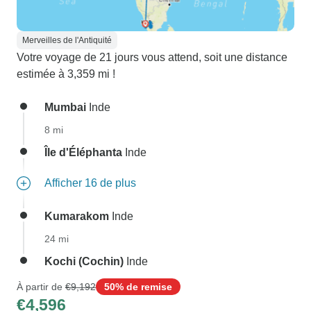
Merveilles de l'Antiquité
Votre voyage de 21 jours vous attend, soit une distance
estimée à 3,359 mi !
Mumbai
Inde
8 mi
Île d'Éléphanta
Inde
Afficher 16 de plus
Kumarakom
Inde
24 mi
Kochi (Cochin)
Inde
À partir de
€9,192
50% de remise
€4,596