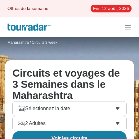
Offres de la semaine
Fin:
12 août, 2026
Maharashtra
/
Circuits 3 week
Circuits et voyages de
3 Semaines dans le
Maharashtra
Sélectionnez la date
2
Adultes
Voir les circuits