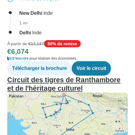
New Delhi
Inde
1 mi
Delhi
Inde
À partir de
€12,147
50% de remise
€6,074
S'inscrire
pour réaliser des économies
Télécharger la brochure
Voir le circuit
Circuit des tigres de Ranthambore
et de l'héritage culturel