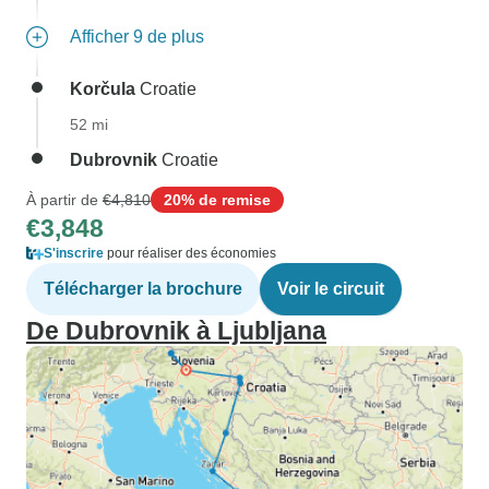
Afficher 9 de plus
Korčula
Croatie
52 mi
Dubrovnik
Croatie
À partir de
€4,810
20% de remise
€3,848
S'inscrire
pour réaliser des économies
Télécharger la brochure
Voir le circuit
De Dubrovnik à Ljubljana