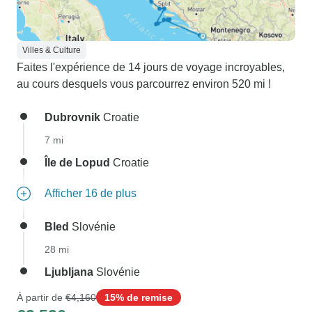
Villes & Culture
Faites l'expérience de 14 jours de voyage incroyables,
au cours desquels vous parcourrez environ 520 mi !
Dubrovnik
Croatie
7 mi
Île de Lopud
Croatie
Afficher 16 de plus
Bled
Slovénie
28 mi
Ljubljana
Slovénie
À partir de
€4,160
15% de remise