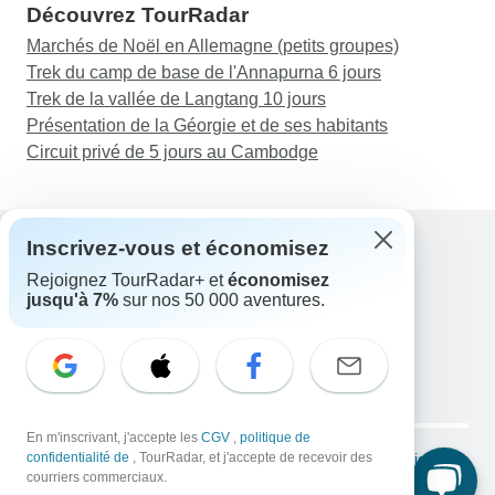
Découvrez TourRadar
Marchés de Noël en Allemagne (petits groupes)
Trek du camp de base de l'Annapurna 6 jours
Trek de la vallée de Langtang 10 jours
Présentation de la Géorgie et de ses habitants
Circuit privé de 5 jours au Cambodge
Inscrivez-vous et économisez
Rejoignez TourRadar+ et
économisez
Assistance
jusqu'à 7%
sur nos 50 000 aventures.
Contactez-nous
France +33 7 56 79 68 87
E-mail: support@tourradar.com
Sélectionnez la langue
EN
DE
ES
FR
NL
Copyright © TourRadar. Tous droits réservés.
En m'inscrivant, j'accepte les
CGV
,
politique de
Mentions légales
confidentialité de
, TourRadar, et j'accepte de recevoir des
Politique de confidentialité
Cookies
courriers commerciaux.
Conditions générales d'utilisation