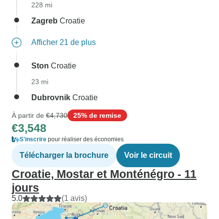
228 mi
Zagreb
Croatie
Afficher 21 de plus
Ston
Croatie
23 mi
Dubrovnik
Croatie
À partir de
€4,730
25% de remise
€3,548
S'inscrire
pour réaliser des économies
Télécharger la brochure
Voir le circuit
Croatie, Mostar et Monténégro - 11
jours
5.0
(1 avis)