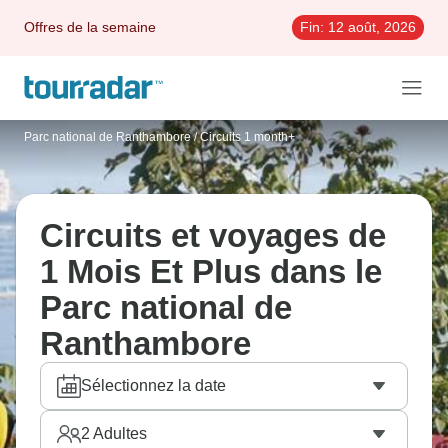
Offres de la semaine
Fin:
12 août, 2026
Parc national de Ranthambore
/
Circuits 1 month+
Circuits et voyages de
1 Mois Et Plus dans le
Parc national de
Ranthambore
Sélectionnez la date
2
Adultes