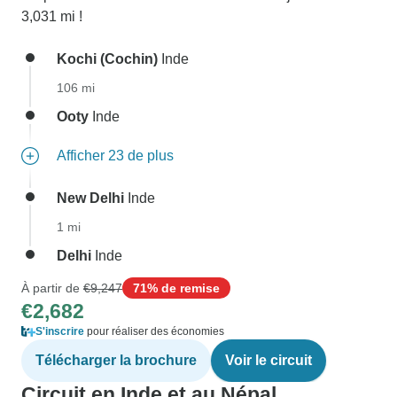
3,031 mi !
Kochi (Cochin)
Inde
106 mi
Ooty
Inde
Afficher 23 de plus
New Delhi
Inde
1 mi
Delhi
Inde
À partir de
€9,247
71% de remise
€2,682
S'inscrire
pour réaliser des économies
Télécharger la brochure
Voir le circuit
Circuit en Inde et au Népal