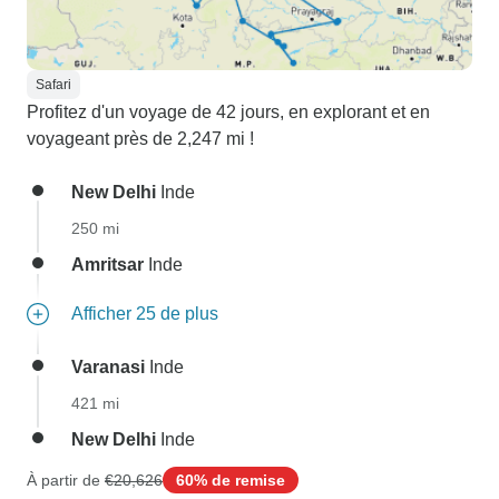
Safari
Profitez d'un voyage de 42 jours, en explorant et en
voyageant près de 2,247 mi !
New Delhi
Inde
250 mi
Amritsar
Inde
Afficher 25 de plus
Varanasi
Inde
421 mi
New Delhi
Inde
À partir de
€20,626
60% de remise