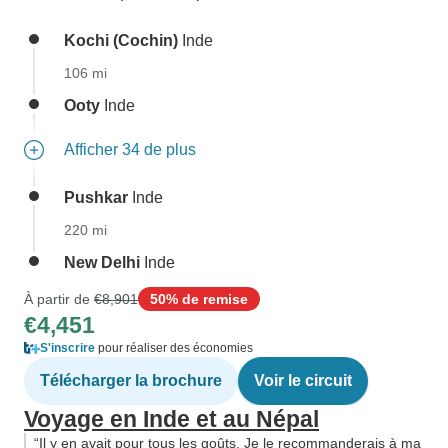
Kochi (Cochin)
Inde
106 mi
Ooty
Inde
Afficher 34 de plus
Pushkar
Inde
220 mi
New Delhi
Inde
À partir de
€8,901
50% de remise
€4,451
S'inscrire
pour réaliser des économies
Télécharger la brochure
Voir le circuit
Voyage en Inde et au Népal
“Il y en avait pour tous les goûts. Je le recommanderais à ma