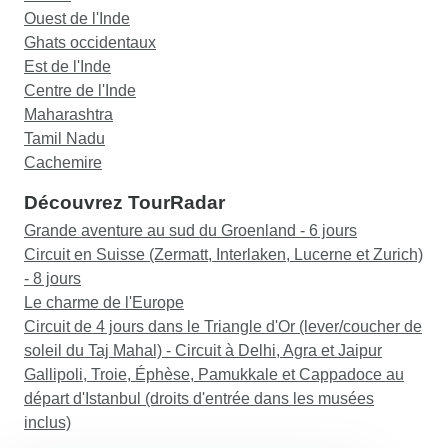
Ouest de l'Inde
Ghats occidentaux
Est de l'Inde
Centre de l'Inde
Maharashtra
Tamil Nadu
Cachemire
Découvrez TourRadar
Grande aventure au sud du Groenland - 6 jours
Circuit en Suisse (Zermatt, Interlaken, Lucerne et Zurich)
- 8 jours
Le charme de l'Europe
Circuit de 4 jours dans le Triangle d'Or (lever/coucher de
soleil du Taj Mahal) - Circuit à Delhi, Agra et Jaipur
Gallipoli, Troie, Éphèse, Pamukkale et Cappadoce au
départ d'Istanbul (droits d'entrée dans les musées
inclus)