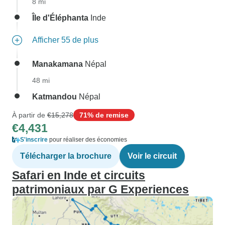
8 mi
Île d'Éléphanta
Inde
Afficher 55 de plus
Manakamana
Népal
48 mi
Katmandou
Népal
À partir de
€15,278
71% de remise
€4,431
S'inscrire
pour réaliser des économies
Télécharger la brochure
Voir le circuit
Safari en Inde et circuits
patrimoniaux par G Experiences