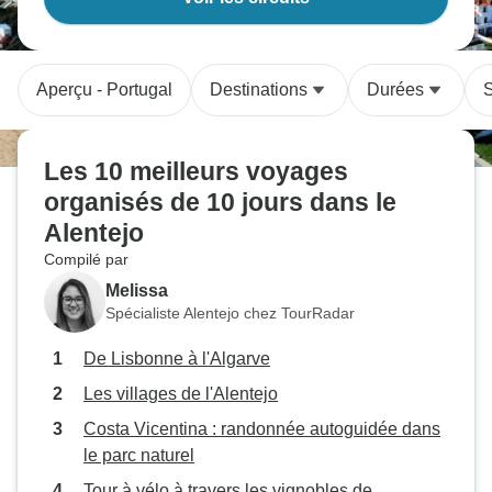
Aperçu - Portugal
Destinations
Durées
S
Les 10 meilleurs voyages
organisés de 10 jours dans le
Alentejo
Compilé par
Melissa
Spécialiste Alentejo chez TourRadar
De Lisbonne à l'Algarve
Les villages de l'Alentejo
Costa Vicentina : randonnée autoguidée dans
le parc naturel
Tour à vélo à travers les vignobles de