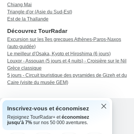
Chiang Mai
Triangle d'or (Asie du Sud-Est)
Est de la Thaïlande
Découvrez TourRadar
Excursion sur les îles grecques Athènes-Paros-Naxos
(auto-guidée)
Le meilleur d'Osaka, Kyoto et Hiroshima (6 jours)
Louxor - Assouan (5 jours et 4 nuits) - Croisière sur le Nil
Grèce classique
5 jours - Circuit touristique des pyramides de Gizeh et du
Caire (visite du musée GEM)
Inscrivez-vous et économisez
Rejoignez TourRadar+ et
économisez
Assistance
jusqu'à 7%
sur nos 50 000 aventures.
Contactez-nous
France +33 7 56 79 68 87