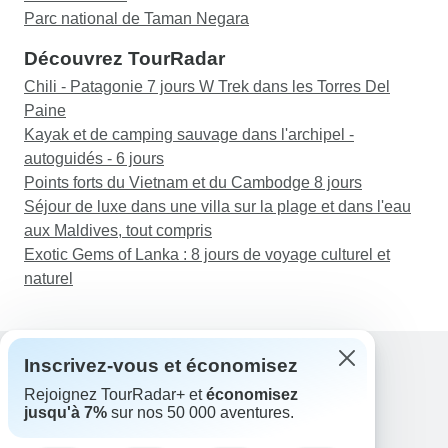
Parc national de Taman Negara
Découvrez TourRadar
Chili - Patagonie 7 jours W Trek dans les Torres Del
Paine
Kayak et de camping sauvage dans l'archipel -
autoguidés - 6 jours
Points forts du Vietnam et du Cambodge 8 jours
Séjour de luxe dans une villa sur la plage et dans l'eau
aux Maldives, tout compris
Exotic Gems of Lanka : 8 jours de voyage culturel et
naturel
Inscrivez-vous et économisez
Rejoignez TourRadar+ et
économisez
Assistance
jusqu'à 7%
sur nos 50 000 aventures.
Contactez-nous
France +33 7 56 79 68 87