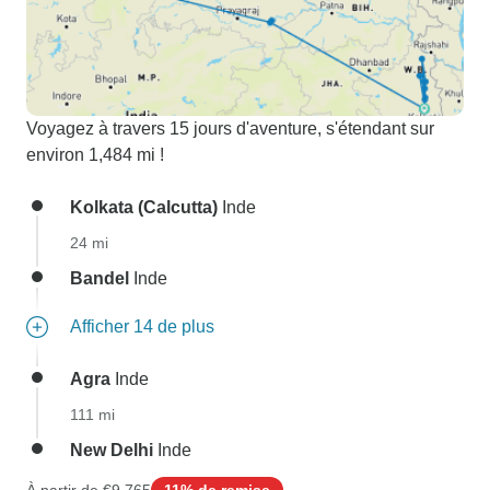
Voyagez à travers 15 jours d'aventure, s'étendant sur
environ 1,484 mi !
Kolkata (Calcutta)
Inde
24 mi
Bandel
Inde
Afficher 14 de plus
Agra
Inde
111 mi
New Delhi
Inde
À partir de
€9,765
11% de remise