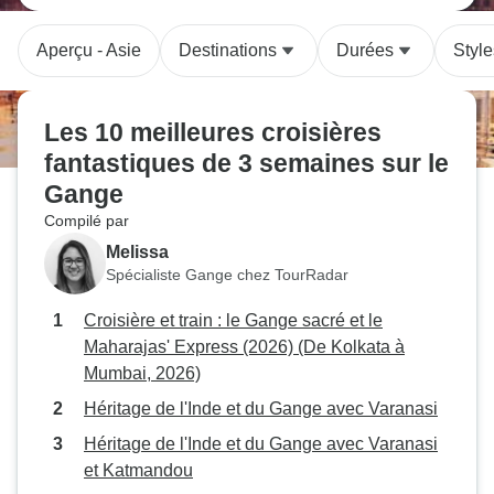
Aperçu - Asie
Destinations
Durées
Styl
Les 10 meilleures croisières
fantastiques de 3 semaines sur le
Gange
Compilé par
Melissa
Spécialiste Gange chez TourRadar
Croisière et train : le Gange sacré et le
Maharajas' Express (2026) (De Kolkata à
Mumbai, 2026)
Héritage de l'Inde et du Gange avec Varanasi
Héritage de l'Inde et du Gange avec Varanasi
et Katmandou