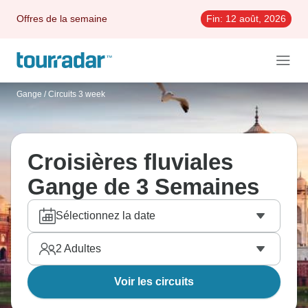
Offres de la semaine
Fin:
12 août, 2026
Gange
/
Circuits 3 week
Croisières fluviales
Gange de 3 Semaines
Sélectionnez la date
2
Adultes
Voir les circuits