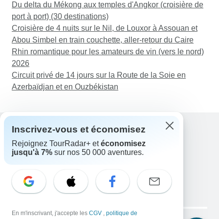
Du delta du Mékong aux temples d'Angkor (croisière de
port à port) (30 destinations)
Croisière de 4 nuits sur le Nil, de Louxor à Assouan et
Abou Simbel en train couchette, aller-retour du Caire
Rhin romantique pour les amateurs de vin (vers le nord)
2026
Circuit privé de 14 jours sur la Route de la Soie en
Azerbaïdjan et en Ouzbékistan
Inscrivez-vous et économisez
Rejoignez TourRadar+ et
économisez
Assistance
jusqu'à 7%
sur nos 50 000 aventures.
Contactez-nous
France +33 7 56 79 68 87
E-mail: support@tourradar.com
Sélectionnez la langue
EN
DE
ES
FR
NL
Copyright © TourRadar. Tous droits réservés.
En m'inscrivant, j'accepte les
CGV
,
politique de