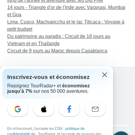
long de l'année et aventure avec les Big Five
14 jours - Triangle d'or de l'Inde avec Varanasi, Mumbai
et Goa
Lima, Cusco, Machupicchu et le lac Titicaca : Voyage à
petit budget
Du patrimoine au paradis : Circuit de 18 jours au
Vietnam et en Thaïlande
Circuit de 9 jours au Maroc depuis Casablanca
Inscrivez-vous et économisez
Rejoignez TourRadar+ et
économisez
Assistance
jusqu'à 7%
sur nos 50 000 aventures.
Contactez-nous
France +33 7 56 79 68 87
E-mail: support@tourradar.com
Sélectionnez la langue
EN
DE
ES
FR
NL
Copyright © TourRadar. Tous droits réservés.
En m'inscrivant, j'accepte les
CGV
,
politique de
Mentions légales
confidentialité de
, TourRadar, et j'accepte de recevoir des
Politique de confidentialité
Cookies