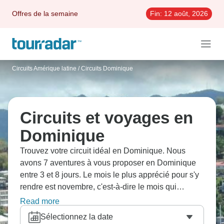
Offres de la semaine
Fin:
12 août, 2026
Circuits Amérique latine
/
Circuits Dominique
Circuits et voyages en
Dominique
Trouvez votre circuit idéal en Dominique. Nous
avons 7 aventures à vous proposer en Dominique
entre 3 et 8 jours. Le mois le plus apprécié pour s'y
rendre est novembre, c'est-à-dire le mois qui
compte le plus grand nombre de départs.
Read more
Sélectionnez la date