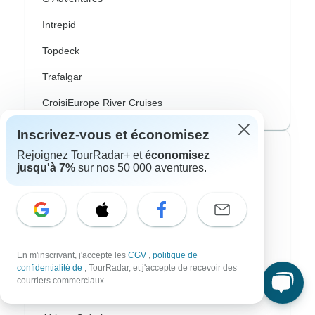
Intrepid
Topdeck
Trafalgar
CroisiEurope River Cruises
Inscrivez-vous et économisez
Styles de voyage les plus populaires
Rejoignez TourRadar+ et
économisez
jusqu'à 7%
sur nos 50 000 aventures.
Adventure
Vélo
Randonnee & Trek
En m'inscrivant, j'accepte les
CGV
,
politique de
Aurores Boréales
confidentialité de
, TourRadar, et j'accepte de recevoir des
courriers commerciaux.
Croisière Fluviale