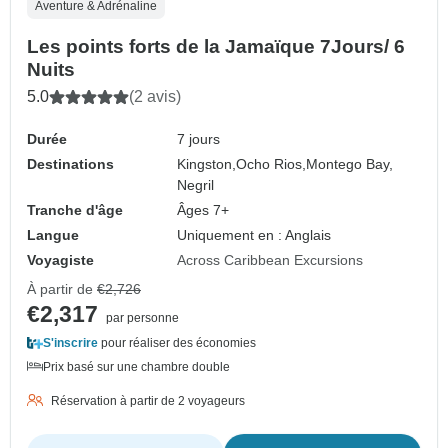
Aventure & Adrénaline
Les points forts de la Jamaïque 7Jours/ 6
Nuits
5.0
(2 avis)
Durée
7 jours
Destinations
Kingston,
Ocho Rios,
Montego Bay,
Negril
Tranche d'âge
Âges 7+
Langue
Uniquement en : Anglais
Voyagiste
Across Caribbean Excursions
À partir de
€2,726
€2,317
par personne
S'inscrire
pour réaliser des économies
Prix basé sur une chambre double
Réservation à partir de 2 voyageurs