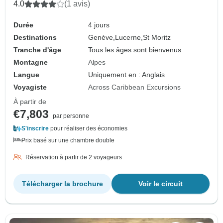
4.0
(1 avis)
Durée
4 jours
Destinations
Genève,
Lucerne,
St Moritz
Tranche d'âge
Tous les âges sont bienvenus
Montagne
Alpes
Langue
Uniquement en : Anglais
Voyagiste
Across Caribbean Excursions
À partir de
€7,803
par personne
S'inscrire
pour réaliser des économies
Prix basé sur une chambre double
Réservation à partir de 2 voyageurs
Télécharger la brochure
Voir le circuit