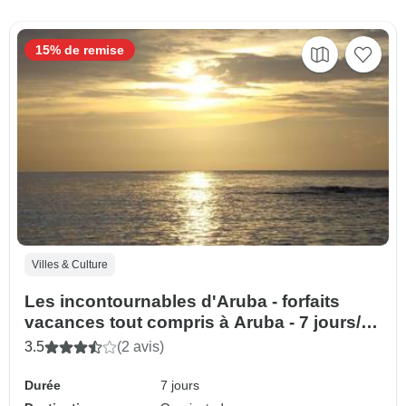
15% de remise
Villes & Culture
Les incontournables d'Aruba - forfaits
vacances tout compris à Aruba - 7 jours/6
nuits
3.5
(2 avis)
Durée
7 jours