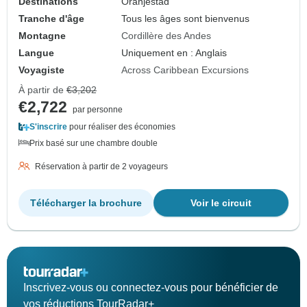
Destinations
Oranjestad
Tranche d'âge
Tous les âges sont bienvenus
Montagne
Cordillère des Andes
Langue
Uniquement en : Anglais
Voyagiste
Across Caribbean Excursions
À partir de
€3,202
€2,722
par personne
S'inscrire
pour réaliser des économies
Prix basé sur une chambre double
Réservation à partir de 2 voyageurs
Télécharger la brochure
Voir le circuit
Inscrivez-vous ou connectez-vous pour bénéficier de
vos réductions TourRadar+