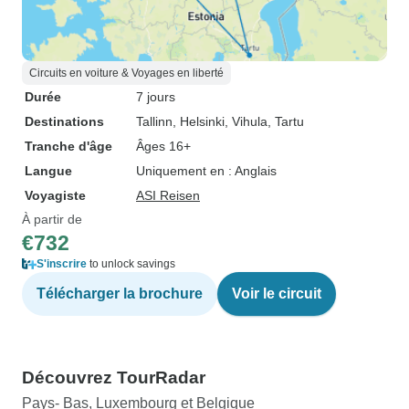
Circuits en voiture & Voyages en liberté
Durée
7 jours
Destinations
Tallinn
, Helsinki
, Vihula
, Tartu
Tranche d'âge
Âges 16+
Langue
Uniquement en : Anglais
Voyagiste
ASI Reisen
À partir de
€732
S'inscrire
to unlock savings
Télécharger la brochure
Voir le circuit
Découvrez TourRadar
Pays- Bas, Luxembourg et Belgique