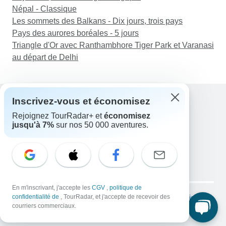
Népal - Classique
Les sommets des Balkans - Dix jours, trois pays
Pays des aurores boréales - 5 jours
Triangle d'Or avec Ranthambhore Tiger Park et Varanasi
au départ de Delhi
Inscrivez-vous et économisez
Rejoignez TourRadar+ et
économisez
Assistance
jusqu'à 7%
sur nos 50 000 aventures.
Contactez-nous
France +33 7 56 79 68 87
E-mail: support@tourradar.com
Sélectionnez la langue
EN
DE
ES
FR
NL
Copyright © TourRadar. Tous droits réservés.
En m'inscrivant, j'accepte les
CGV
,
politique de
Mentions légales
confidentialité de
, TourRadar, et j'accepte de recevoir des
Politique de confidentialité
Cookies
courriers commerciaux.
Conditions générales d'utilisation