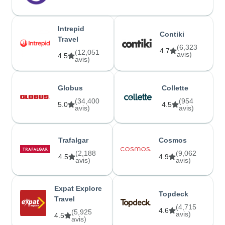
Intrepid
Contiki
Travel
(6,323
4.7
(12,051
avis)
4.5
avis)
Globus
Collette
(34,400
(954
5.0
4.5
avis)
avis)
Trafalgar
Cosmos
(2,188
(9,062
4.5
4.9
avis)
avis)
Expat Explore
Topdeck
Travel
(4,715
4.6
(5,925
avis)
4.5
avis)