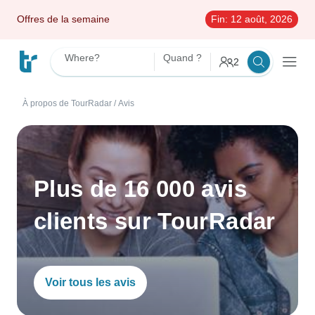
Offres de la semaine
Fin:
12 août, 2026
Where?
Quand ?
2
À propos de TourRadar
/
Avis
Plus de 16 000 avis
clients sur TourRadar
Voir tous les avis