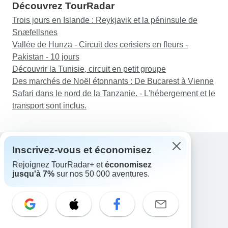
Découvrez TourRadar
Trois jours en Islande : Reykjavik et la péninsule de
Snæfellsnes
Vallée de Hunza - Circuit des cerisiers en fleurs -
Pakistan - 10 jours
Découvrir la Tunisie, circuit en petit groupe
Des marchés de Noël étonnants : De Bucarest à Vienne
Safari dans le nord de la Tanzanie. - L'hébergement et le
transport sont inclus.
Inscrivez-vous et économisez
Rejoignez TourRadar+ et
économisez
Assistance
jusqu'à 7%
sur nos 50 000 aventures.
Contactez-nous
France +33 7 56 79 68 87
E-mail: support@tourradar.com
Sélectionnez la langue
EN
DE
ES
FR
NL