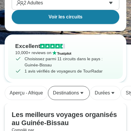
2
Adultes
Voir les circuits
Excellent
10,000+ reviews on
Choisissez parmi 11 circuits dans le pays :
Guinée-Bissau
1 avis vérifiés de voyageurs de TourRadar
Aperçu - Afrique
Destinations
Durées
St
Les meilleurs voyages organisés
au Guinée-Bissau
Compilé par