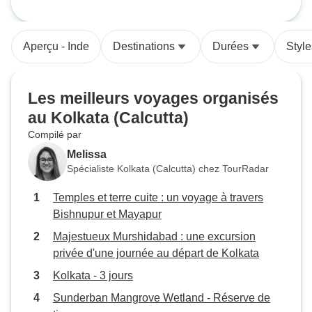
Des joyaux coloniaux tels que le
voyage de 4 jours à travers
Victoria Memorial aux restaurants
l'histoire, la culture et le charme
de rue animés, en passant par un
Aperçu - Inde
Destinations
Durées
Styl
spectacle privé de danse
classique, chaque détail était
parfait. Nos enfants ont adoré les
Les meilleurs voyages organisés
tramways, la puchka et un cours
au Kolkata (Calcutta)
pratique de cuisine bengalie. Un
grand merci à Harsh pour sa
Compilé par
planification sans faille, ses
Melissa
contrôles rapides et pour avoir fait
Spécialiste Kolkata (Calcutta) chez TourRadar
du rêve de notre famille à Kolkata
Temples et terre cuite : un voyage à travers
une réalité !
Bishnupur et Mayapur
Majestueux Murshidabad : une excursion
privée d'une journée au départ de Kolkata
Kolkata - 3 jours
Sunderban Mangrove Wetland - Réserve de