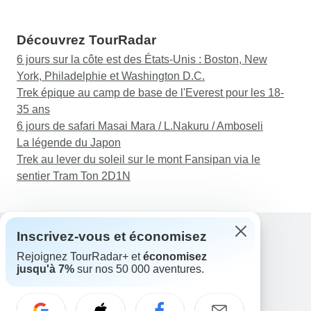
Découvrez TourRadar
6 jours sur la côte est des États-Unis : Boston, New
York, Philadelphie et Washington D.C.
Trek épique au camp de base de l'Everest pour les 18-
35 ans
6 jours de safari Masai Mara / L.Nakuru / Amboseli
La légende du Japon
Trek au lever du soleil sur le mont Fansipan via le
sentier Tram Ton 2D1N
Inscrivez-vous et économisez
Rejoignez TourRadar+ et
économisez
Assistance
jusqu'à 7%
sur nos 50 000 aventures.
Contactez-nous
France +33 7 56 79 68 87
E-mail: support@tourradar.com