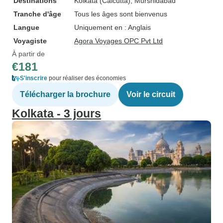
Destinations
Kolkata (Calcutta)
, Murshidabad
Tranche d'âge
Tous les âges sont bienvenus
Langue
Uniquement en : Anglais
Voyagiste
Agora Voyages OPC Pvt Ltd
À partir de
€181
S'inscrire
pour réaliser des économies
Télécharger la brochure
Voir le circuit
Kolkata - 3 jours