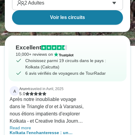
2
Adultes
Voir les circuits
Excellent
10,000+ reviews on
Choisissez parmi 19 circuits dans le pays :
Kolkata (Calcutta)
6 avis vérifiés de voyageurs de TourRadar
Arun
•
traveled in Avril, 2025
A
5.0
Après notre inoubliable voyage
dans le Triangle d'or et à Varanasi,
nous étions impatients d'explorer
Kolkata - et Creative India Journey
Read more
a encore une fois été à la hauteur !
Kolkata l'enchanteresse : un