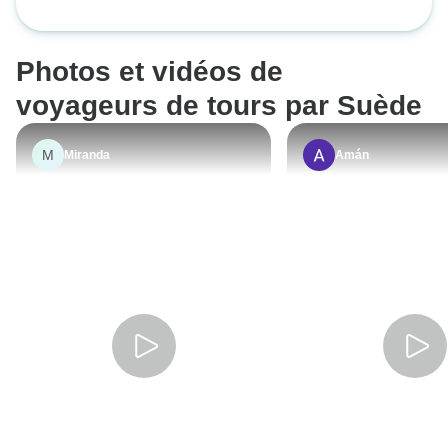
de dormir à la belle étoile.
sauvage dans l'archipel -
l'archipel - autogu
autoguidés
Photos et vidéos de
voyageurs de tours par Suède
M
Miranda
Amán