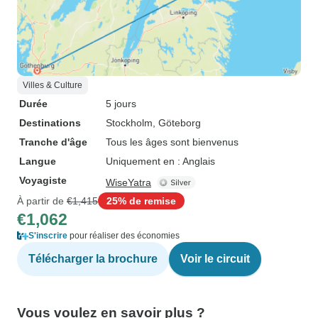
Villes & Culture
Durée
5 jours
Destinations
Stockholm
, Göteborg
Tranche d'âge
Tous les âges sont bienvenus
Langue
Uniquement en : Anglais
Voyagiste
WiseYatra
À partir de
€1,415
25% de remise
€1,062
S'inscrire
pour réaliser des économies
Télécharger la brochure
Voir le circuit
Vous voulez en savoir plus ?