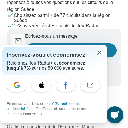
réponses à toutes vos questions sur les circuits de la
région Suède !
Choisissez parmi + de 77 circuits dans la région
Suède
122 avis vérifiés des clients de TourRadar
Écrivez-nous un message
Posez une question
Inscrivez-vous et économisez
Rejoignez TourRadar+ et
économisez
jusqu'à 7%
sur nos 50 000 aventures.
Appelez-nous
+33 756 796 887
Découvrez TourRadar
En m'inscrivant, j'accepte les
CGV
,
politique de
Un Vietnam fascinant en 11 jours
confidentialité de
, TourRadar, et j'accepte de recevoir des
Trek du camp de base de l'Annapurna et safari dans la
courriers commerciaux.
jungle de Chitwan
Cyclisme dans le sud de l'Espagne - Murcie