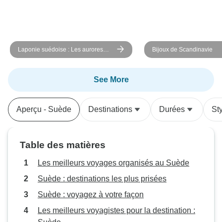
Laponie suédoise : Les aurores
Bijoux de Scandinavie
boréales
See More
Aperçu - Suède
Destinations
Durées
St
Table des matières
Les meilleurs voyages organisés au Suède
Suède : destinations les plus prisées
Suède : voyagez à votre façon
Les meilleurs voyagistes pour la destination :