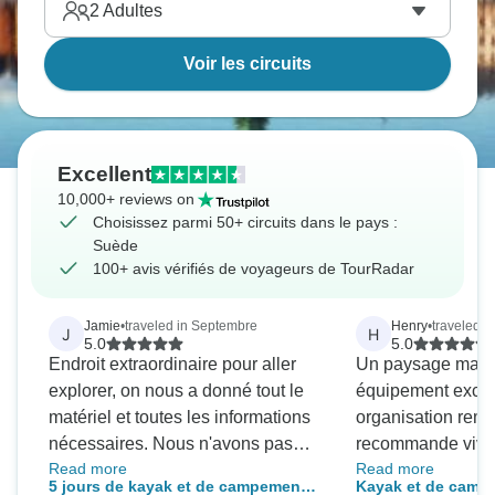
2
Adultes
Voir les circuits
Excellent
10,000+ reviews on
Choisissez parmi 50+ circuits dans le pays :
Suède
100+ avis vérifiés de voyageurs de TourRadar
Jamie
•
traveled in Septembre
Henry
•
traveled i
J
H
5.0
5.0
Endroit extraordinaire pour aller
Un paysage magni
explorer, on nous a donné tout le
équipement excep
matériel et toutes les informations
organisation rema
nécessaires. Nous n'avons pas
recommande vive
Read more
Read more
utilisé la tente et avons apprécié
????‍♀️
5 jours de kayak et de campement
Kayak et de camp