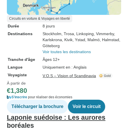
Circuits en voiture & Voyages en liberté
Durée
8 jours
Destinations
Stockholm
, Trosa
, Linkoping
, Vimmerby
,
Karlskrona
, Kivik
, Ystad
, Malmö
, Halmstad
,
Göteborg
Voir toutes les destinations
Tranche d'âge
Âges 12+
Langue
Uniquement en : Anglais
Voyagiste
V.O.S – Vision of Scandinavia
À partir de
€1,380
S'inscrire
pour réaliser des économies
Télécharger la brochure
Voir le circuit
Laponie suédoise : Les aurores
boréales