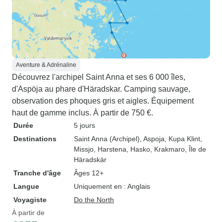
Aventure & Adrénaline
Découvrez l'archipel Saint Anna et ses 6 000 îles,
d'Aspöja au phare d'Häradskar. Camping sauvage,
observation des phoques gris et aigles. Équipement
haut de gamme inclus. À partir de 750 €.
Durée
5 jours
Destinations
Saint Anna (Archipel)
, Aspoja
, Kupa Klint
,
Missjo
, Harstena
, Hasko
, Krakmaro
, Île de
Häradskär
Tranche d'âge
Âges 12+
Langue
Uniquement en : Anglais
Voyagiste
Do the North
À partir de