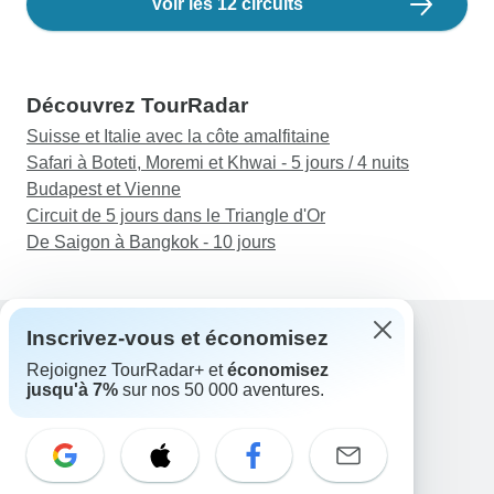
Voir les 12 circuits
Découvrez TourRadar
Suisse et Italie avec la côte amalfitaine
Safari à Boteti, Moremi et Khwai - 5 jours / 4 nuits
Budapest et Vienne
Circuit de 5 jours dans le Triangle d'Or
De Saigon à Bangkok - 10 jours
Inscrivez-vous et économisez
Rejoignez TourRadar+ et
économisez
Assistance
jusqu'à 7%
sur nos 50 000 aventures.
Contactez-nous
France +33 7 56 79 68 87
E-mail: support@tourradar.com
Sélectionnez la langue
EN
DE
ES
FR
NL