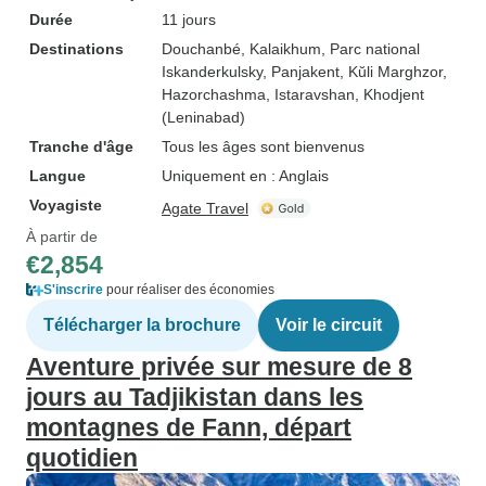
Durée
11 jours
Destinations
Douchanbé
, Kalaikhum
, Parc national
Iskanderkulsky
, Panjakent
, Kŭli Marghzor
,
Hazorchashma
, Istaravshan
, Khodjent
(Leninabad)
Tranche d'âge
Tous les âges sont bienvenus
Langue
Uniquement en : Anglais
Voyagiste
Agate Travel
À partir de
€2,854
S'inscrire
pour réaliser des économies
Télécharger la brochure
Voir le circuit
Aventure privée sur mesure de 8
jours au Tadjikistan dans les
montagnes de Fann, départ
quotidien