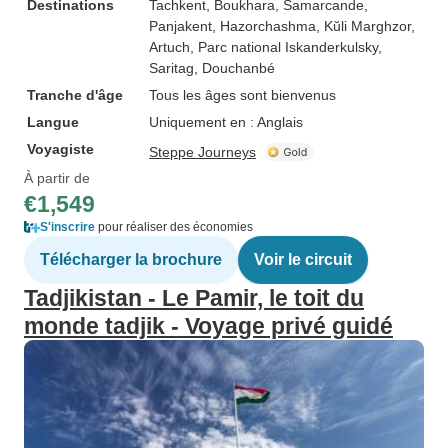
Destinations
Tachkent
, Boukhara
, Samarcande
,
Panjakent
, Hazorchashma
, Kŭli Marghzor
,
Artuch
, Parc national Iskanderkulsky
,
Saritag
, Douchanbé
Tranche d'âge
Tous les âges sont bienvenus
Langue
Uniquement en : Anglais
Voyagiste
Steppe Journeys
À partir de
€1,549
S'inscrire
pour réaliser des économies
Télécharger la brochure
Voir le circuit
Tadjikistan - Le Pamir, le toit du
monde tadjik - Voyage privé guidé