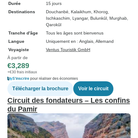
Durée
15 jours
Destinations
Douchanbé
, Kalaikhum
, Khorog
,
Ischkaschim
, Lyangar
, Bulunkŭl
, Murghab
,
Qarokŭl
Tranche d'âge
Tous les âges sont bienvenus
Langue
Uniquement en : Anglais, Allemand
Voyagiste
Ventus Touristik GmbH
À partir de
€3,289
+€30 frais initiaux
S'inscrire
pour réaliser des économies
Télécharger la brochure
Voir le circuit
Circuit des fondateurs – Les confins
du Pamir