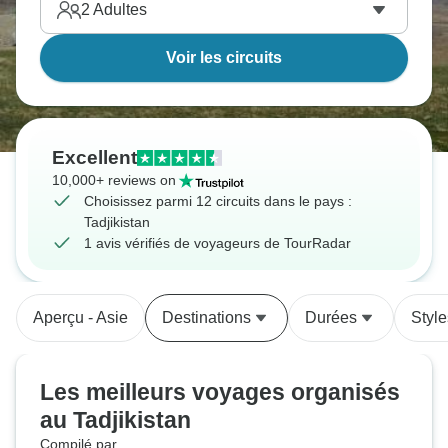
2
Adultes
Voir les circuits
Excellent
10,000+ reviews on
Choisissez parmi 12 circuits dans le pays :
Tadjikistan
1 avis vérifiés de voyageurs de TourRadar
Aperçu - Asie
Destinations
Durées
Styl
Les meilleurs voyages organisés
au Tadjikistan
Compilé par