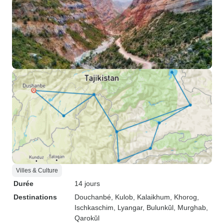
Villes & Culture
Durée
14 jours
Destinations
Douchanbé
, Kulob
, Kalaikhum
, Khorog
,
Ischkaschim
, Lyangar
, Bulunkŭl
, Murghab
,
Qarokŭl