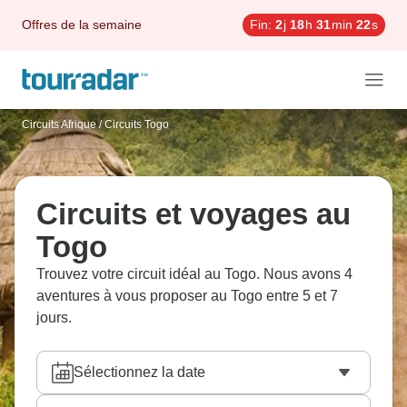
Offres de la semaine
Fin:
2
j
18
h
31
min
22
s
Circuits Afrique
/
Circuits Togo
Circuits et voyages au
Togo
Trouvez votre circuit idéal au Togo. Nous avons 4
aventures à vous proposer au Togo entre 5 et 7
jours.
Sélectionnez la date