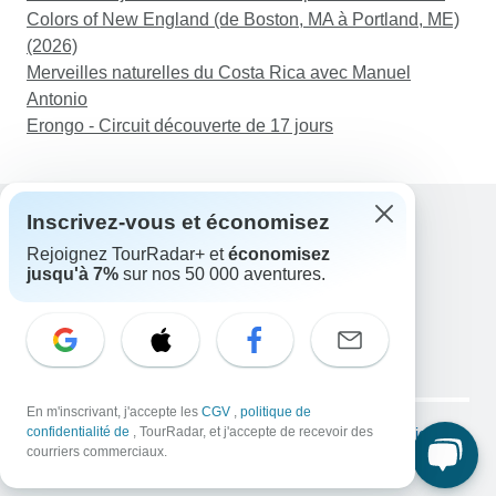
Colors of New England (de Boston, MA à Portland, ME)
(2026)
Merveilles naturelles du Costa Rica avec Manuel
Antonio
Erongo - Circuit découverte de 17 jours
Inscrivez-vous et économisez
Rejoignez TourRadar+ et
économisez
Assistance
jusqu'à 7%
sur nos 50 000 aventures.
Contactez-nous
France +33 7 56 79 68 87
E-mail: support@tourradar.com
Sélectionnez la langue
EN
DE
ES
FR
NL
Copyright © TourRadar. Tous droits réservés.
En m'inscrivant, j'accepte les
CGV
,
politique de
Mentions légales
confidentialité de
, TourRadar, et j'accepte de recevoir des
Politique de confidentialité
Cookies
courriers commerciaux.
Conditions générales d'utilisation