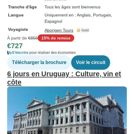
Tranche d'âge
Tous les âges sont bienvenus
Langue
Uniquement en : Anglais, Portugais,
Espagnol
Voyagiste
Aborigen Tours
À partir de
€856
15% de remise
€727
S'inscrire
pour réaliser des économies
Télécharger la brochure
Voir le circuit
6 jours en Uruguay : Culture, vin et
côte