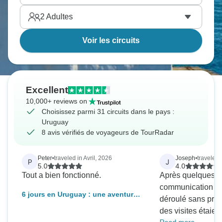
2
Adultes
Voir les circuits
Excellent
10,000+ reviews on
Choisissez parmi 31 circuits dans le pays :
Uruguay
8 avis vérifiés de voyageurs de TourRadar
Peter
•
traveled in Avril, 2026
Joseph
•
traveled
P
J
5.0
4.0
Tout a bien fonctionné.
Après quelques 
communication au 
6 jours en Uruguay : une aventure
déroulé sans pro
essentielle
des visites étaien