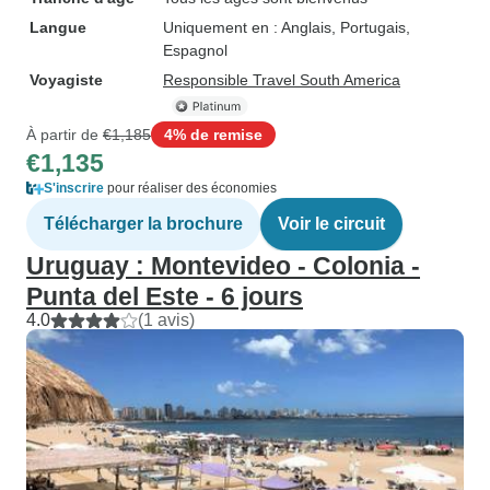
Langue
Uniquement en : Anglais, Portugais,
Espagnol
Voyagiste
Responsible Travel South America
À partir de
€1,185
4% de remise
€1,135
S'inscrire
pour réaliser des économies
Télécharger la brochure
Voir le circuit
Uruguay : Montevideo - Colonia -
Punta del Este - 6 jours
4.0
(1 avis)