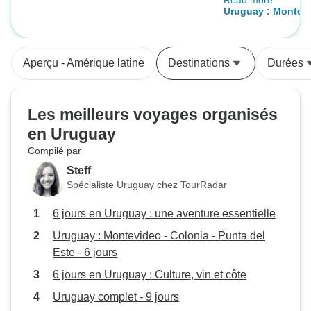
Read more
organisées par d
Uruguay : Montevi
qui venaient cher
Punta del Este - 6 
participants dans 
centre-ville. Les visites de vignobles
Aperçu - Amérique latine
Destinations
Durées
étaient une excep
chauffeur privé et
La capitale est u
Les meilleurs voyages organisés
mais elle vaut la p
en Uruguay
Faites-vous une f
Compilé par
un hôtel quatre ét
pouvez vous le pe
Steff
Spécialiste Uruguay chez TourRadar
6 jours en Uruguay : une aventure essentielle
Uruguay : Montevideo - Colonia - Punta del
Este - 6 jours
6 jours en Uruguay : Culture, vin et côte
Uruguay complet - 9 jours