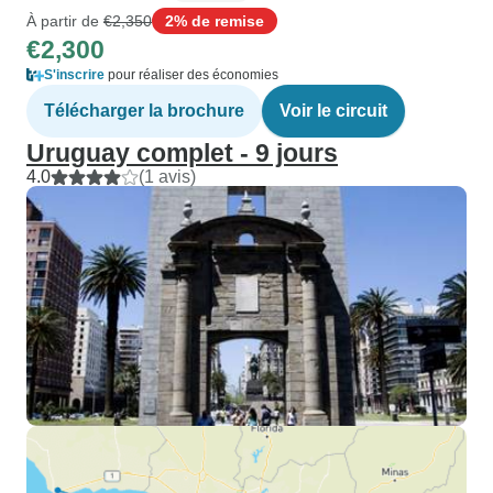
À partir de
€2,350
2% de remise
€2,300
S'inscrire
pour réaliser des économies
Télécharger la brochure
Voir le circuit
Uruguay complet - 9 jours
4.0
(1 avis)