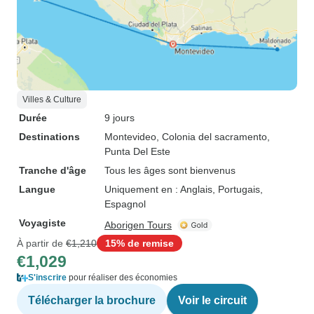
Villes & Culture
Durée
9 jours
Destinations
Montevideo
, Colonia del sacramento
,
Punta Del Este
Tranche d'âge
Tous les âges sont bienvenus
Langue
Uniquement en : Anglais, Portugais,
Espagnol
Voyagiste
Aborigen Tours
À partir de
€1,210
15% de remise
€1,029
S'inscrire
pour réaliser des économies
Télécharger la brochure
Voir le circuit