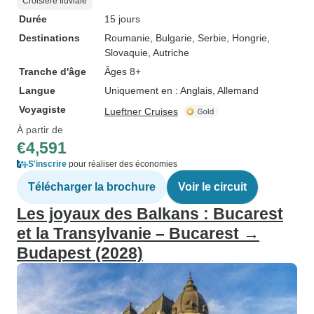
Croisière fluviale
Durée
15 jours
Destinations
Roumanie
, Bulgarie
, Serbie
, Hongrie
,
Slovaquie
, Autriche
Tranche d'âge
Âges 8+
Langue
Uniquement en : Anglais, Allemand
Voyagiste
Lueftner Cruises
À partir de
€4,591
S'inscrire
pour réaliser des économies
Télécharger la brochure
Voir le circuit
Les joyaux des Balkans : Bucarest
et la Transylvanie – Bucarest →
Budapest (2028)