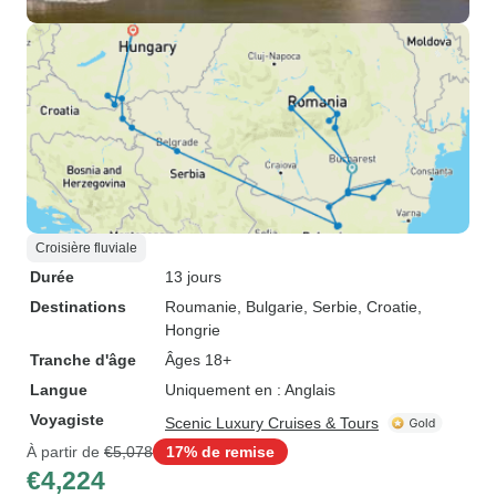
Croisière fluviale
Durée
13 jours
Destinations
Roumanie
, Bulgarie
, Serbie
, Croatie
,
Hongrie
Tranche d'âge
Âges 18+
Langue
Uniquement en : Anglais
Voyagiste
Scenic Luxury Cruises & Tours
À partir de
€5,078
17% de remise
€4,224