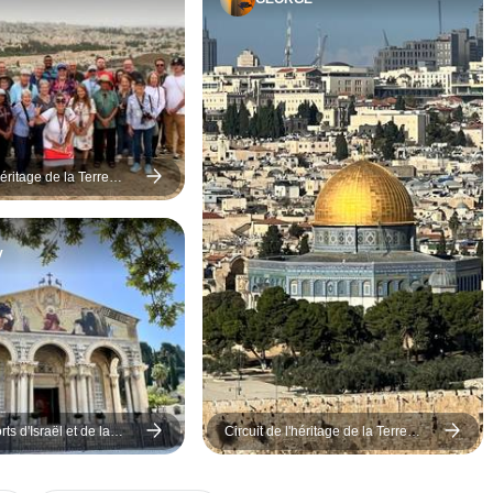
héritage de la Terre
urs
y
rts d'Israël et de la
Circuit de l'héritage de la Terre
1 jours
Sainte et de la Jordanie - 11 jours