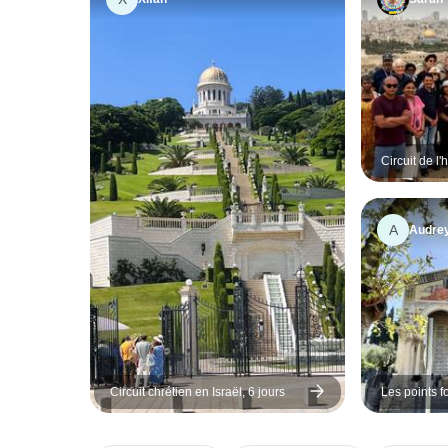
Circuit de l'
Sainte - 8 jo
A
Audre
Circuit chrétien en Israël, 6 jours
Les points fo
Jordanie - 1