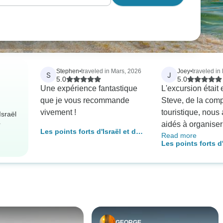
Stephen
•
traveled in Mars, 2026
Joey
•
traveled in
S
J
5.0
5.0
Une expérience fantastique
L'excursion était 
que je vous recommande
Steve, de la com
vivement !
touristique, nou
Israël
aidés à organiser
r
Les points forts d'Israël et de
Read more
voyage. Notre gu
la Jordanie - 11 jours
Les points forts d'
Haugen, a fait un 
jours
remarquable. Elle
expliqué de maniè
détaillée. Elle a 
sites que nous av
d'un point de vue 
historique.
GEORGE