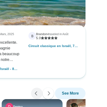
 Mars, 2025
Brandon
•
traveled in Août
B
5.0
excellente.
Circuit classique en Israël, 7
pagnie
jours
s a beaucoup
 notre
ide, Chava
Israël - 8
travail
 a tout
re très
expliqué les
See More
ons visités
biblique et
Denisa
carolina