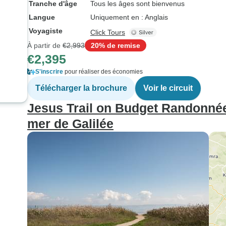
Tranche d'âge
Tous les âges sont bienvenus
Langue
Uniquement en : Anglais
Voyagiste
Click Tours
À partir de
€2,993
20% de remise
€2,395
S'inscrire
pour réaliser des économies
Télécharger la brochure
Voir le circuit
Jesus Trail on Budget Randonnée 
mer de Galilée