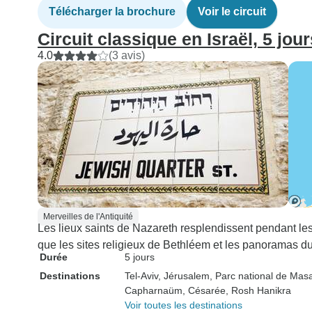
Télécharger la brochure
Voir le circuit
Circuit classique en Israël, 5 jour
4.0
(3 avis)
Merveilles de l'Antiquité
Les lieux saints de Nazareth resplendissent pendant les f
que les sites religieux de Bethléem et les panoramas d
Durée
5 jours
Destinations
Tel-Aviv
, Jérusalem
, Parc national de Mas
Capharnaüm
, Césarée
, Rosh Hanikra
Voir toutes les destinations