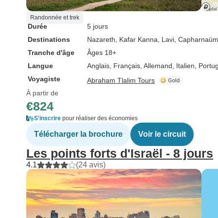
Randonnée et trek
Durée
5 jours
Destinations
Nazareth
, Kafar Kanna
, Lavi
, Capharnaü
Tranche d'âge
Âges 18+
Langue
Anglais, Français, Allemand, Italien, Port
Voyagiste
Abraham Tlalim Tours
À partir de
€824
S'inscrire
pour réaliser des économies
Télécharger la brochure
Voir le circuit
Les points forts d'Israël - 8 jours
4.1
(24 avis)