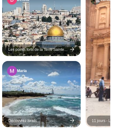
Les points forts de la Terre Sainte -
Meilleure expérience - 8 jours
Maria
Découvrez Israël
11 jours - Les points forts d'
de la Jordanie - multi- pays