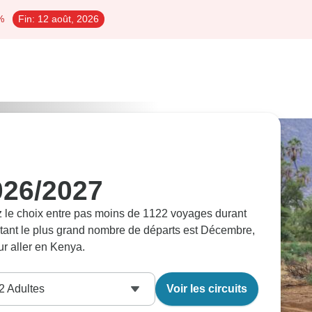
%
Fin:
12 août, 2026
026/2027
z le choix entre pas moins de 1122 voyages durant
ptant le plus grand nombre de départs est Décembre,
ur aller en Kenya.
2
Adultes
Voir les circuits