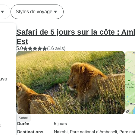
circuit !
Styles de voyage
Safari de 5 jours sur la côte : A
Est
5.0
(16 avis)
savo
Safari
Durée
5 jours
p
Destinations
Nairobi
, Parc national d'Amboseli
, Parc na