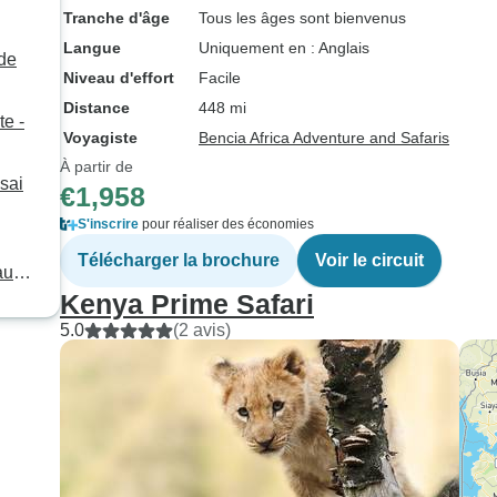
Tranche d'âge
Tous les âges sont bienvenus
Langue
Uniquement en : Anglais
 de
Niveau d'effort
Facile
Distance
448 mi
te -
Voyagiste
Bencia Africa Adventure and Safaris
À partir de
sai
€1,958
S'inscrire
pour réaliser des économies
Télécharger la brochure
Voir le circuit
au
Kenya Prime Safari
5.0
(2 avis)