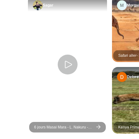
M
Sagar
Morga
Safari aller
Delore
6 jours Masai Mara - L. Nakuru -
Kenya Prime
Amboseli Classic Budget Safari