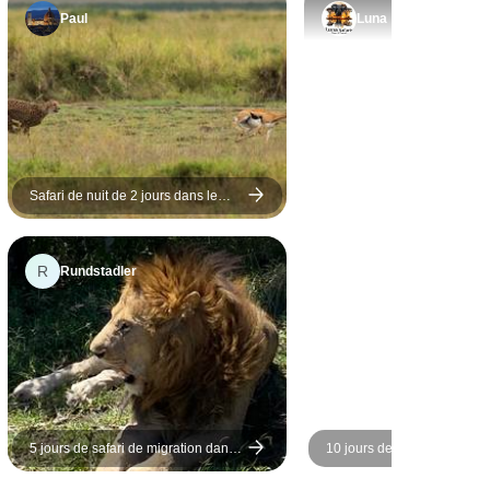
lions et les
Vous ne serez pas déçus !
Paul
Luna
nts rouges à
lus encore.
t très
pathique et
 à nous
eur point
Safari de nuit de 2 jours dans le
 fait qu'il
parc national d'Amboseli - Départ
cuit privé a
quotidien garanti
nce encore
R
Rundstadler
lle, car
voyager à
t s'est très
but à la fin.
ez vivre une
ence de la
 je vous
5 jours de safari de migration dans
10 jours de safari de luxe d
vement ce
le Masai Mara
Masai Mara au Kenya - Exc
abordable dans la nature et