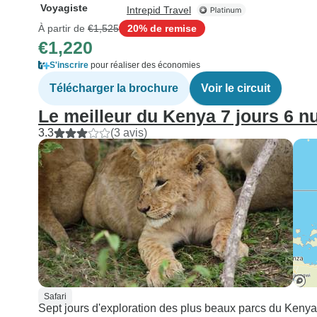
Voyagiste
Intrepid Travel
À partir de
€1,525
20% de remise
€1,220
S'inscrire
pour réaliser des économies
Télécharger la brochure
Voir le circuit
Le meilleur du Kenya 7 jours 6 nu
3.3
(3 avis)
Safari
Sept jours d'exploration des plus beaux parcs du Kenya