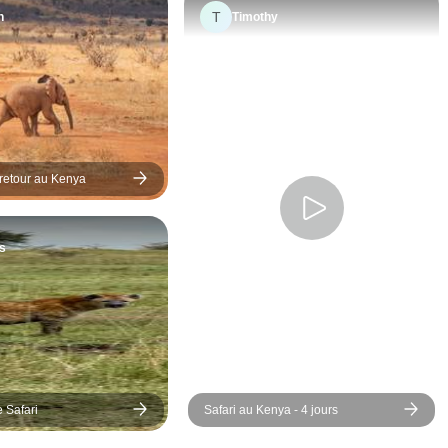
T
à Amboseli, les 
n
Timothy
célèbres élépha
Tsavo, et bien p
Notre guide étai
compétent, sym
veillait toujours
trouver le meill
- retour au Kenya
d'observation. Le
s'agisse d'un cir
rendu l'expérie
s
plus exceptionne
nous avons pu 
notre rythme. Tou
bien passé du dé
Si vous souhait
véritable expéri
faune africaine,
 Safari
Safari au Kenya - 4 jours
recommande vi