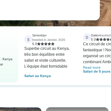
Senevilay
•
Daiko
•
traveled
D
S
5.0
traveled in Janvier, 2026
5.0
Ce circuit de ci
Superbe circuit au Kenya,
fantastique ! N
très bon équilibre entre
organisé un circ
 : Kenya
safari et visite culturelle.
combinant Ambo
ar
L'équipe était formidable
Read more
Ouest et Tsavo 
Safari de 5 jours
Bencia Africa 
Safari au Kenya
Amboseli, Tsavo
Safaris, et cela
Tsavo Est
toutes nos atten
safaris étaient 
: nous avons pu
éléphants avec 
Kilimandjaro en 