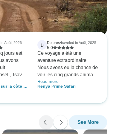
 in Août, 2026
Delores
•
traveled in Août, 2025
D
5.0
nq jours est
Ce voyage a été une
ous avons
aventure extraordinaire.
uit
Nous avons eu la chance de
seli, Tsavo
voir les cinq grands animaux
Read more
Est avec
dans leur environnement
 sur la côte :
Kenya Prime Safari
Adventure and
naturel. Les crocodiles
 Ouest et
 a dépassé
géants, le carnage au
tes. Les
passage de la rivière lors de
exceptionnels
la grande migration, ainsi
 observer les
que la beauté de notre mère
See More
le mont
l'Afrique dans toute sa gloire
toile de fond
! Ce voyage est un must !