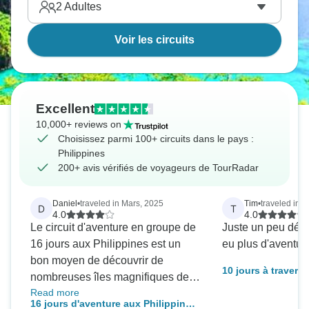
2
Adultes
Voir les circuits
Excellent
10,000+ reviews on
Choisissez parmi 100+ circuits dans le pays :
Philippines
200+ avis vérifiés de voyageurs de TourRadar
Daniel
•
traveled in Mars, 2025
Tim
•
traveled in F
D
T
4.0
4.0
Le circuit d'aventure en groupe de
Juste un peu déçu 
16 jours aux Philippines est un
eu plus d'aventur
bon moyen de découvrir de
10 jours à travers 
nombreuses îles magnifiques des
Read more
Philippines. Commençons par les
16 jours d'aventure aux Philippines