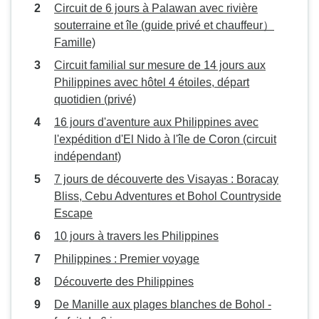
Circuit de 6 jours à Palawan avec rivière
demande essentiellement de
souterraine et île (guide privé et chauffeur）
l'intimité (ne pas partager le
Famille)
logement avec des étrangers, ce
qui me rend nerveux en cas de
Circuit familial sur mesure de 14 jours aux
vol, etc. Malheureusement, il
Philippines avec hôtel 4 étoiles, départ
semble que nous n'ayons pas
quotidien (privé)
atteint ce niveau très souvent,
16 jours d'aventure aux Philippines avec
notamment parce que des femmes
l'expédition d'El Nido à l'île de Coron (circuit
partageaient des dortoirs avec des
indépendant)
hommes, et que les logements
7 jours de découverte des Visayas : Boracay
étaient très exigus et/ou très
Bliss, Cebu Adventures et Bohol Countryside
bruyants à l'extérieur, ou que les
Escape
tentes étaient extrêmement
rudimentaires et ne comportaient
10 jours à travers les Philippines
pratiquement pas de coussins. Il
Philippines : Premier voyage
se trouve que notre groupe n'était
Découverte des Philippines
pas particulièrement grand, ce qui
a peut-être ajouté une pression sur
De Manille aux plages blanches de Bohol -