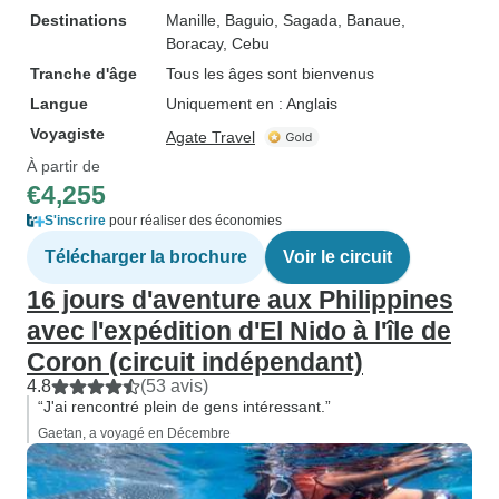
Destinations
Manille
, Baguio
, Sagada
, Banaue
,
Boracay
, Cebu
Tranche d'âge
Tous les âges sont bienvenus
Langue
Uniquement en : Anglais
Voyagiste
Agate Travel
À partir de
€4,255
S'inscrire
pour réaliser des économies
Télécharger la brochure
Voir le circuit
16 jours d'aventure aux Philippines
avec l'expédition d'El Nido à l'île de
Coron (circuit indépendant)
4.8
(53 avis)
“J'ai rencontré plein de gens intéressant.”
Gaetan, a voyagé en Décembre