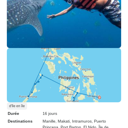
d'île en île
Durée
16 jours
Destinations
Manille
, Makati
, Intramuros
, Puerto
Princesa
, Port Barton
, El Nido
, Île de