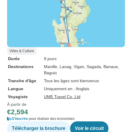
destination, vivre un choc culturel,
passer du temps avec les locaux,
etc., ce voyage, sur le papier,
n'était vraiment pas pour moi
(l'expérience des îles philippines
en général semble être plus axée
sur les gens qui profitent du climat
Villes & Culture
tropical et font la fête pour pas
Durée
9 jours
cher), mais je l'ai quand même
apprécié, ce qui veut dire
Destinations
Manille
, Laoag
, Vigan
, Sagada
, Banaue
,
Baguio
beaucoup de choses.
Tranche d'âge
Tous les âges sont bienvenus
Langue
Uniquement en : Anglais
Voyagiste
UME Travel Co. Ltd
À partir de
€2,594
S'inscrire
pour réaliser des économies
Télécharger la brochure
Voir le circuit