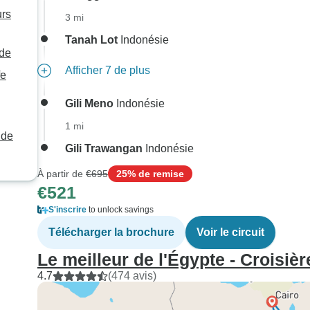
urs
3 mi
Tanah Lot
Indonésie
nde
Afficher 7 de plus
fe
Gili Meno
Indonésie
1 mi
 de
Gili Trawangan
Indonésie
À partir de
€695
25% de remise
€521
S'inscrire
to unlock savings
Télécharger la brochure
Voir le circuit
Le meilleur de l'Égypte - Croisièr
4.7
(474 avis)