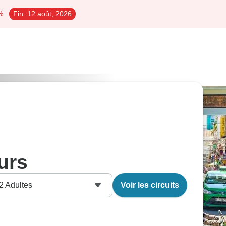
%
Fin:
12 août, 2026
 jours
2
Adultes
Voir les circuits