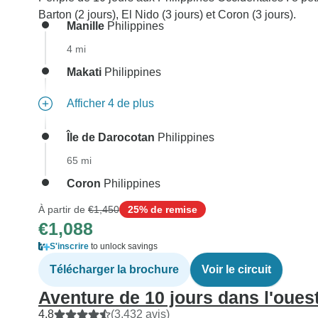
Barton (2 jours), El Nido (3 jours) et Coron (3 jours).
Manille
Philippines
4 mi
Makati
Philippines
Afficher 4 de plus
Île de Darocotan
Philippines
65 mi
Coron
Philippines
À partir de
€1,450
25% de remise
€1,088
S'inscrire
to unlock savings
Télécharger la brochure
Voir le circuit
Aventure de 10 jours dans l'oues
4.8
(3,432 avis)