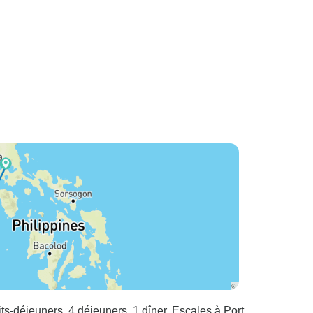
its-déjeuners, 4 déjeuners, 1 dîner. Escales à Port