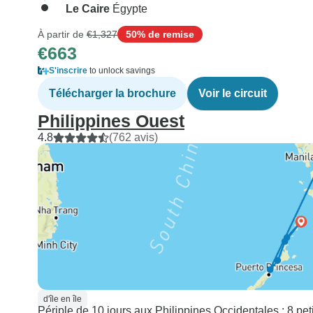
Le Caire
Égypte
À partir de
€1,327
50% de remise
€663
S'inscrire
to unlock savings
Télécharger la brochure
Voir le circuit
Philippines Ouest
4.8
(762 avis)
d'île en île
Périple de 10 jours aux Philippines Occidentales : 8 pet