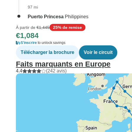
97 mi
Puerto Princesa
Philippines
À partir de
€1,445
25% de remise
€1,084
S'inscrire
to unlock savings
Télécharger la brochure
Voir le circuit
Faits marquants en Europe
4.4
(242 avis)