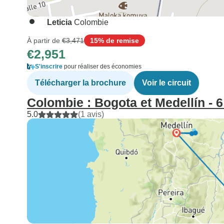
Leticia
Colombie
À partir de
€3,471
15% de remise
€2,951
S'inscrire
pour réaliser des économies
Télécharger la brochure
Voir le circuit
Colombie : Bogota et Medellín - 6
5.0
(1 avis)