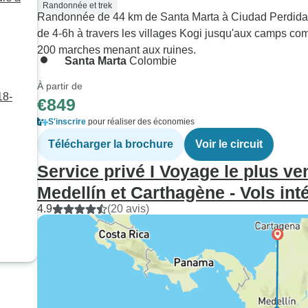
Randonnée et trek
Randonnée de 44 km de Santa Marta à Ciudad Perdida
de 4-6h à travers les villages Kogi jusqu'aux camps c
200 marches menant aux ruines.
Santa Marta
Colombie
À partir de
18-
€849
S'inscrire
pour réaliser des économies
Télécharger la brochure
Voir le circuit
Service privé I Voyage le plus v
Medellín et Carthagène - Vols int
4.9
(20 avis)