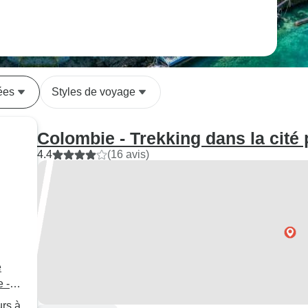
ées
Styles de voyage
Colombie - Trekking dans la cité
4.4
(16 avis)
e
 -
urs à