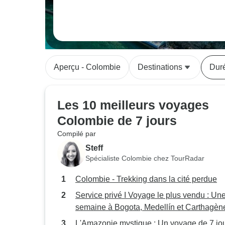
Aperçu - Colombie
Destinations
Dur
Les 10 meilleurs voyages
Colombie de 7 jours
Compilé par
Steff
Spécialiste Colombie chez TourRadar
Colombie - Trekking dans la cité perdue
Service privé I Voyage le plus vendu : Un
semaine à Bogota, Medellín et Carthagène
Vols intérieurs inclus
L'Amazonie mystique : Un voyage de 7 jo