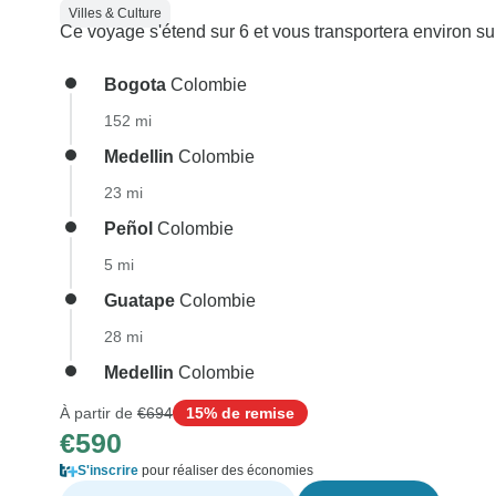
Villes & Culture
Ce voyage s'étend sur 6 et vous transportera environ su
Bogota
Colombie
152 mi
Medellin
Colombie
23 mi
Peñol
Colombie
5 mi
Guatape
Colombie
28 mi
Medellin
Colombie
À partir de
€694
15% de remise
€590
S'inscrire
pour réaliser des économies