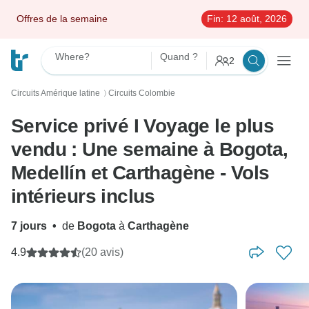
Offres de la semaine
Fin:
12 août, 2026
Where?
Quand ?
2
Circuits Amérique latine
Circuits Colombie
〉
Service privé I Voyage le plus
vendu : Une semaine à Bogota,
Medellín et Carthagène - Vols
intérieurs inclus
7 jours
•
de
Bogota
à
Carthagène
4.9
(20 avis)