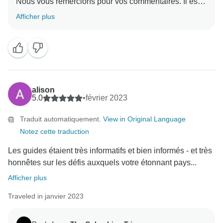
Nous vous remercions pour vos commentaires. Il est
très important pour nous de connaître vos impressions
Afficher plus
et votre expérience dans notre pays.
Ce fut un plaisir pour nous tous de vous aider à
planifier votre voyage.
Nous vous remercions d'avoir choisi notre pays, cela
signifie beaucoup pour nous lorsque des voyageurs
nous rendent visite.
alison
Nous vous souhaitons le meilleur dans ce monde,
5.0
•
février 2023
Andrea
Traduit automatiquement.
View in Original Language
Notez cette traduction
Les guides étaient très informatifs et bien informés - et très
honnêtes sur les défis auxquels votre étonnant pays...
Afficher plus
Traveled in janvier 2023