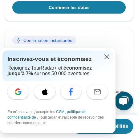
Confirmer les dates
Confirmation instantanée
À partir du Samedi
Jusqu'au Vendredi
Inscrivez-vous et économisez
15 août, 2026
21 août, 2026
Rejoignez TourRadar+ et
économisez
jusqu'à 7%
sur nos 50 000 aventures.
Anglais
+3 supplémentaires
€2,908
De :
par personne
S'inscrire
pour réaliser des économies
En m'inscrivant, j'accepte les
CGV
,
politique de
Prix basé sur une chambre double
confidentialité de
, TourRadar, et j'accepte de recevoir des
À partir de
courriers commerciaux.
Voir les disponibilités
€
2,908
par personne
Confirmer les dates