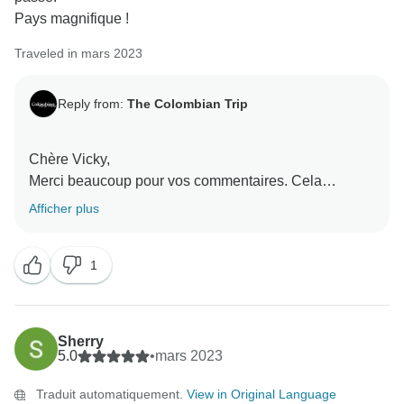
Pays magnifique !
Traveled in mars 2023
Reply from:
The Colombian Trip
Chère Vicky,
Merci beaucoup pour vos commentaires. Cela
représente beaucoup pour nous. Nous vous
Afficher plus
remercions d'avoir visité notre pays et de l'avoir choisi
pour vos projets de voyage.
1
Je vous souhaite tout ce qu'il y a de mieux dans ce
monde,
Sherry
5.0
•
mars 2023
Traduit automatiquement.
View in Original Language