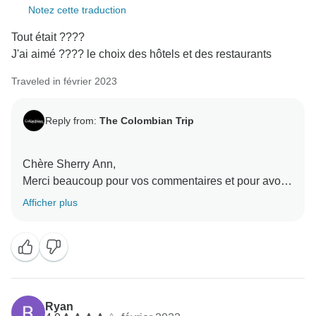
Notez cette traduction
Tout était ????
J'ai aimé ???? le choix des hôtels et des restaurants
Traveled in février 2023
Reply from:
The Colombian Trip
Chère Sherry Ann,
Merci beaucoup pour vos commentaires et pour avoir
choisi notre pays pour votre voyage. Je suis ravie que
Afficher plus
vous ayez apprécié votre voyage.
La Colombie vous attend toujours les bras ouverts,
Ryan