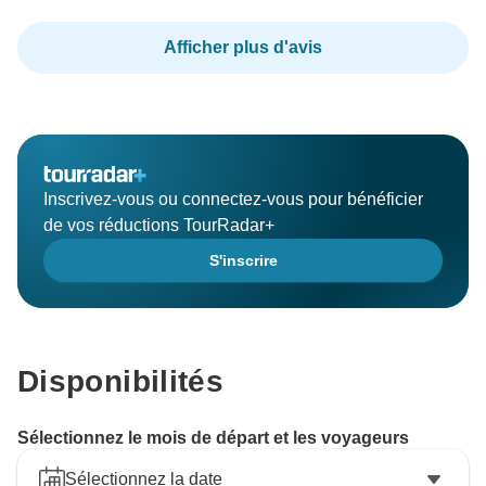
de vous être amusée avec tout ce qui nous concerne,
notre pays et notre culture.
Afficher plus d'avis
Ce fut un honneur pour moi de vous servir et de vous
avoir tous les deux dans notre pays.
La Colombie sera toujours votre maison et j'espère
que vous nous rendrez visite à nouveau et que nous
Inscrivez-vous ou connectez-vous pour bénéficier
pourrons nous rencontrer personnellement.
de vos réductions TourRadar+
S'inscrire
Toutes mes félicitations à vous deux,
Disponibilités
Sélectionnez le mois de départ et les voyageurs
Sélectionnez la date