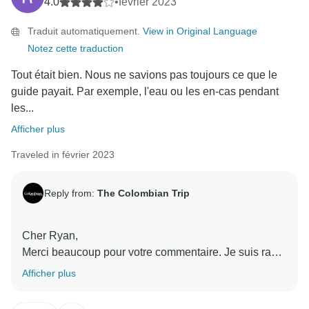
4.0
•
février 2023
Traduit automatiquement.
View in Original Language
Notez cette traduction
Tout était bien. Nous ne savions pas toujours ce que le
guide payait. Par exemple, l'eau ou les en-cas pendant
les...
Afficher plus
Traveled in février 2023
Reply from:
The Colombian Trip
Cher Ryan,
Merci beaucoup pour votre commentaire. Je suis ravie
que tout se soit bien passé pendant votre voyage. Je
Afficher plus
suis désolée que vous ayez eu l'impression d'être un
peu perdu au sujet de l'eau ou des en-cas inclus.