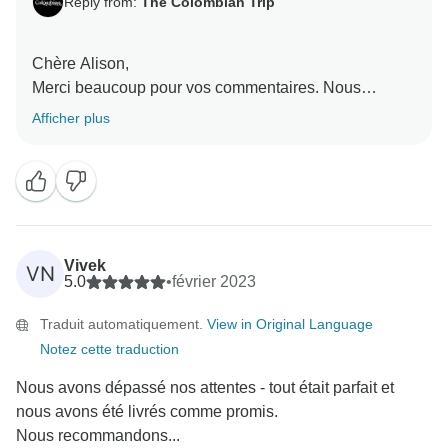
Reply from:
The Colombian Trip
Chère Alison,
Merci beaucoup pour vos commentaires. Nous
apprécions vraiment que vous nous fassiez part de
Afficher plus
vos impressions sur votre voyage.
Ce fut un plaisir pour nous tous de vous aider à
organiser votre voyage dans notre pays.
La Colombie vous attend toujours les bras ouverts,
Andrea
Vivek
VN
5.0
•
février 2023
Traduit automatiquement.
View in Original Language
Notez cette traduction
Nous avons dépassé nos attentes - tout était parfait et
nous avons été livrés comme promis.
Nous recommandons...