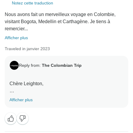
Notez cette traduction
Nous avons fait un merveilleux voyage en Colombie,
visitant Bogota, Medellin et Carthagène. Je tiens à
remercier...
Afficher plus
Traveled in janvier 2023
Reply from:
The Colombian Trip
Chère Leighton,
Merci, merci beaucoup pour vos beaux mots. Vous
Afficher plus
m'avez fait pleurer avec vos belles pensées. Elles
représentent tout pour moi et c'est la raison pour
laquelle j'aime tant mon travail ! Merci beaucoup
d'avoir visité notre pays, de l'avoir apprécié, goûté et