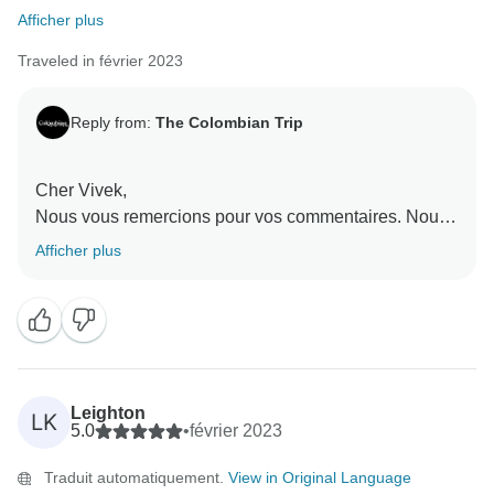
Afficher plus
Traveled in février 2023
Reply from:
The Colombian Trip
Cher Vivek,
Nous vous remercions pour vos commentaires. Nous
sommes ravis d'avoir répondu à vos attentes. Nous
Afficher plus
vous remercions d'avoir choisi la Colombie pour votre
voyage. Ce fut un plaisir pour toute notre équipe de
vous servir et de participer à vos belles vacances.
Nous vous souhaitons le meilleur,
Leighton
LK
5.0
•
février 2023
Traduit automatiquement.
View in Original Language