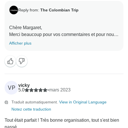
Reply from:
The Colombian Trip
Chère Margaret,
Merci beaucoup pour vos commentaires et pour nous
avoir choisis pour votre voyage en Colombie. Ce fut
Afficher plus
un plaisir de vous assister pendant votre voyage.
vicky
VP
5.0
•
mars 2023
Traduit automatiquement.
View in Original Language
Notez cette traduction
Tout était parfait ! Très bonne organisation, tout s'est bien
passé.