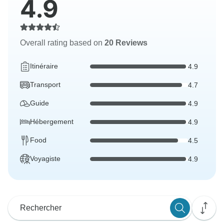
4.9
Overall rating based on
20 Reviews
Itinéraire
4.9
Transport
4.7
Guide
4.9
Hébergement
4.9
Food
4.5
Voyagiste
4.9