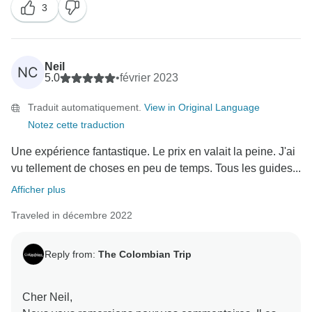
3
Nous avons essayé de vous offrir autant que possible
dans toutes les régions pour couvrir tous ces aspects.
Merci beaucoup d'avoir visité notre pays. Ce fut un
plaisir de vous accueillir parmi nous.
Neil
NC
Je vous souhaite le meilleur,
5.0
•
février 2023
Traduit automatiquement.
View in Original Language
Notez cette traduction
Une expérience fantastique. Le prix en valait la peine. J'ai
vu tellement de choses en peu de temps. Tous les guides...
Afficher plus
Traveled in décembre 2022
Reply from:
The Colombian Trip
Cher Neil,