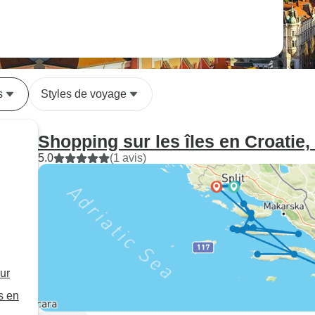
s
Styles de voyage
Shopping sur les îles en Croatie,
5.0
(1 avis)
our
s en