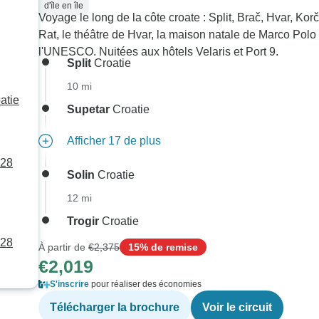
d'île en île
Voyage le long de la côte croate : Split, Brač, Hvar, Kor
e !
Rat, le théâtre de Hvar, la maison natale de Marco Polo 
l'UNESCO. Nuitées aux hôtels Velaris et Port 9.
Split
Croatie
10 mi
atie
Supetar
Croatie
Afficher 17 de plus
028
Solin
Croatie
12 mi
Trogir
Croatie
028
À partir de
€2,375
15% de remise
€2,019
S'inscrire
pour réaliser des économies
Télécharger la brochure
Voir le circuit