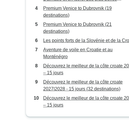
destinations de la côte adriatique ! Zadar,
Premium Venice to Dubrovnik (19
Šibenik, Split, Trogir et bien d’autres encor
destinations)
Sites classés au patrimoine mondial de
Premium Venice to Dubrovnik (21
l’UNESCO, anciennes cités forti…
destinations)
Les points forts de la Slovénie et de la Cro
Aventure de voile en Croatie et au
Monténégro
Découvrez le meilleur de la côte croate 2
– 15 jours
Découvrez le meilleur de la côte croate
2027|2028 - 15 jours (32 destinations)
Découvrez le meilleur de la côte croate 2
– 15 jours