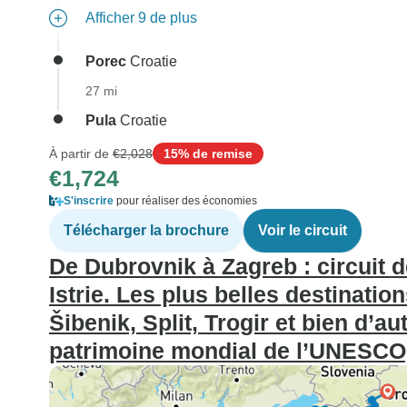
Afficher 9 de plus
Porec
Croatie
27 mi
Pula
Croatie
À partir de
€2,028
15% de remise
€1,724
S'inscrire
pour réaliser des économies
Télécharger la brochure
Voir le circuit
De Dubrovnik à Zagreb : circuit d
Istrie. Les plus belles destination
Šibenik, Split, Trogir et bien d’a
patrimoine mondial de l’UNESCO,