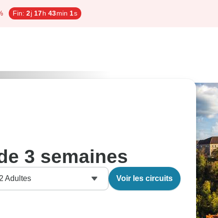
%
Fin:
2
j
17
h
42
min
60
s
 de 3 semaines
2
Adultes
Voir les circuits