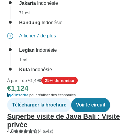
Jakarta
Indonésie
71 mi
Bandung
Indonésie
Afficher 7 de plus
Legian
Indonésie
1 mi
Kuta
Indonésie
À partir de
€1,499
25% de remise
€1,124
S'inscrire
pour réaliser des économies
Télécharger la brochure
Voir le circuit
Superbe visite de Java Bali : Visite
privée
4.8
(4 avis)