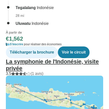
Tegalalang
Indonésie
28 mi
Uluwatu
Indonésie
À partir de
€1,562
S'inscrire
pour réaliser des économies
Télécharger la brochure
Voir le circuit
La symphonie de l'Indonésie, visite
privée
3.5
(1 avis)