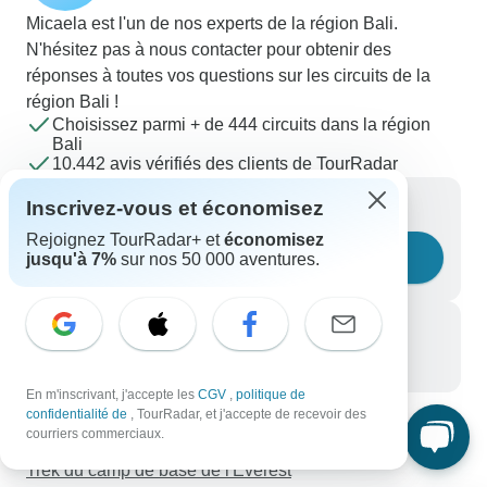
Micaela est l'un de nos experts de la région Bali.
N'hésitez pas à nous contacter pour obtenir des
réponses à toutes vos questions sur les circuits de la
région Bali !
Choisissez parmi + de 444 circuits dans la région
Bali
10,442 avis vérifiés des clients de TourRadar
Écrivez-nous un message
Inscrivez-vous et économisez
Rejoignez TourRadar+ et
économisez
Posez une question
jusqu'à 7%
sur nos 50 000 aventures.
Appelez-nous
+33 756 796 887
En m'inscrivant, j'accepte les
CGV
,
politique de
confidentialité de
, TourRadar, et j'accepte de recevoir des
courriers commerciaux.
Découvrez TourRadar
Trek du camp de base de l'Everest