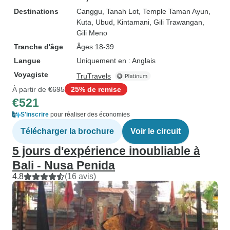
Destinations
Canggu
, Tanah Lot
, Temple Taman Ayun
,
Kuta
, Ubud
, Kintamani
, Gili Trawangan
,
Gili Meno
Tranche d'âge
Âges 18-39
Langue
Uniquement en : Anglais
Voyagiste
TruTravels
À partir de
€695
25% de remise
€521
S'inscrire
pour réaliser des économies
Télécharger la brochure
Voir le circuit
5 jours d'expérience inoubliable à
Bali - Nusa Penida
4.8
(16 avis)