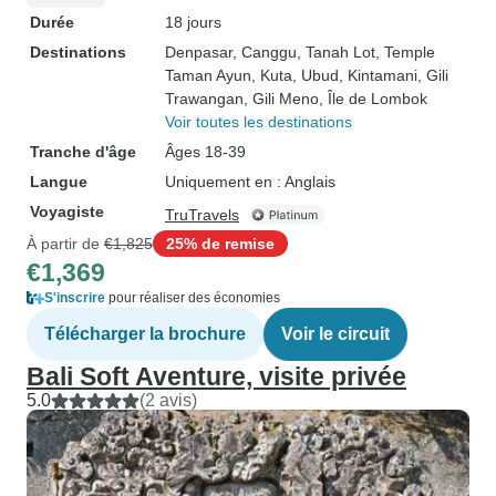
Durée
18 jours
Destinations
Denpasar
, Canggu
, Tanah Lot
, Temple
Taman Ayun
, Kuta
, Ubud
, Kintamani
, Gili
Trawangan
, Gili Meno
, Île de Lombok
Voir toutes les destinations
Tranche d'âge
Âges 18-39
Langue
Uniquement en : Anglais
Voyagiste
TruTravels
À partir de
€1,825
25% de remise
€1,369
S'inscrire
pour réaliser des économies
Télécharger la brochure
Voir le circuit
Bali Soft Aventure, visite privée
5.0
(2 avis)