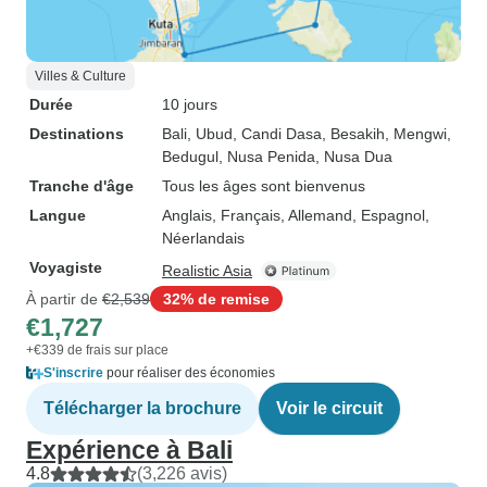
Villes & Culture
Durée
10 jours
Destinations
Bali
, Ubud
, Candi Dasa
, Besakih
, Mengwi
,
Bedugul
, Nusa Penida
, Nusa Dua
Tranche d'âge
Tous les âges sont bienvenus
Langue
Anglais, Français, Allemand, Espagnol,
Néerlandais
Voyagiste
Realistic Asia
À partir de
€2,539
32% de remise
€1,727
+€339 de frais sur place
S'inscrire
pour réaliser des économies
Télécharger la brochure
Voir le circuit
Expérience à Bali
4.8
(3,226 avis)