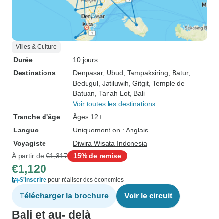
Villes & Culture
Durée
10 jours
Destinations
Denpasar
, Ubud
, Tampaksiring
, Batur
,
Bedugul
, Jatiluwih
, Gitgit
, Temple de
Batuan
, Tanah Lot
, Bali
Voir toutes les destinations
Tranche d'âge
Âges 12+
Langue
Uniquement en : Anglais
Voyagiste
Diwira Wisata Indonesia
À partir de
€1,317
15% de remise
€1,120
S'inscrire
pour réaliser des économies
Télécharger la brochure
Voir le circuit
Bali et au- delà