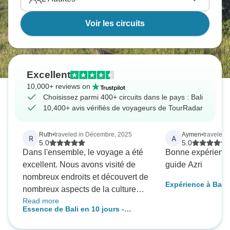
Voir les circuits
Excellent
10,000+ reviews on
Choisissez parmi 400+ circuits dans le pays : Bali
10,400+ avis vérifiés de voyageurs de TourRadar
Ruth
•
traveled in Décembre, 2025
Aymen
•
traveled 
R
A
5.0
5.0
Dans l'ensemble, le voyage a été
Bonne expérience,
excellent. Nous avons visité de
guide Azri
nombreux endroits et découvert de
Expérience à Bali
nombreux aspects de la culture
Read more
balinaise. Nous suggérerions de
Essence de Bali en 10 jours -
visiter d'autres régions
Circuit privé de luxe
montagneuses et de revoir le