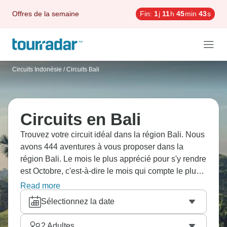
Offres de la semaine
Fin:
1
j
11
h
45
min
41
s
Circuits Indonésie
/
Circuits Bali
Circuits en Bali
Trouvez votre circuit idéal dans la région Bali. Nous
avons 444 aventures à vous proposer dans la
région Bali. Le mois le plus apprécié pour s'y rendre
est Octobre, c'est-à-dire le mois qui compte le plus
grand nombre de départs.
Read more
Sélectionnez la date
2
Adultes