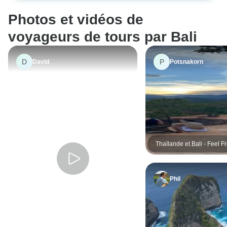
choix des hôtels. Le guide et le
Photos et vidéos de
chauffeur étaient très
accommodants et parlaient très
voyageurs de tours par Bali
bien l'anglais.
D
P
David
Potsnakorn
Thaïlande et Bali - Feel F
Phil