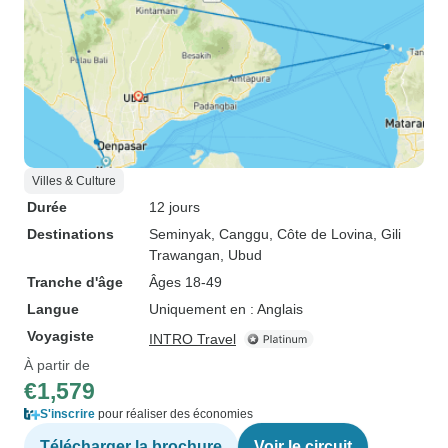
Villes & Culture
Durée
12 jours
Destinations
Seminyak
, Canggu
, Côte de Lovina
, Gili
Trawangan
, Ubud
Tranche d'âge
Âges 18-49
Langue
Uniquement en : Anglais
Voyagiste
INTRO Travel
À partir de
€1,579
S'inscrire
pour réaliser des économies
Télécharger la brochure
Voir le circuit