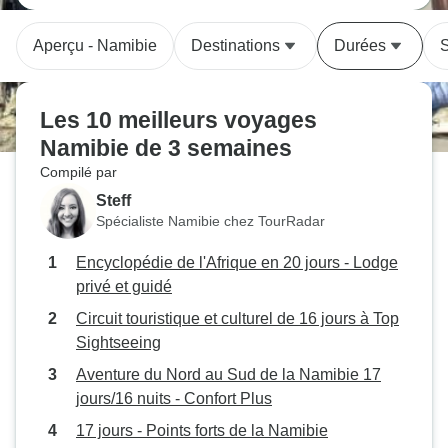
Aperçu - Namibie
Destinations
Durées
S
Les 10 meilleurs voyages
Namibie de 3 semaines
Compilé par
Steff
Spécialiste Namibie chez TourRadar
Encyclopédie de l'Afrique en 20 jours - Lodge
privé et guidé
Circuit touristique et culturel de 16 jours à Top
Sightseeing
Aventure du Nord au Sud de la Namibie 17
jours/16 nuits - Confort Plus
17 jours - Points forts de la Namibie