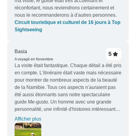
ma visite, le guide était très accueillant et
réconfortant, nous reviendrons certainement et
nous le recommanderons à d'autres personnes.
Circuit touristique et culturel de 16 jours à Top
Sightseeing
Basia
5
A voyagé en Novembre
La visite était fantastique. Chaque détail a été pris
en compte. L'itinéraire était vaste mais nécessaire
pour montrer de nombreux aspects de la beauté
de la Namibie. Tous ces aspects n'auraient pas
été aussi étonnants sans notre spectaculaire
guide Me-gusto. Un homme avec une grande
personnalité, une infinité d'histoires intéressantes
et de connaissances. Il était à l'écoute du groupe
Afficher plus
et s'assurait que chacun avait la même
importance dans ce qu'il voulait faire ou voir. Un