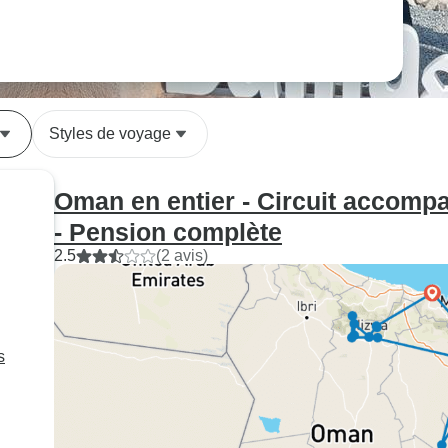
Styles de voyage
Oman en entier - Circuit accompa
- Pension complète
2.5
(2 avis)
s