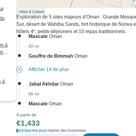
ur
Villes & Culture
Exploration de 5 sites majeurs d'Oman : Grande Mosqu
 du
Sur, désert de Wahiba Sands, fort historique de Nizwa e
hôtels 4*, petits-déjeuners et 10 repas traditionnels.
Mascate
Oman
rs à
50 mi
rt
Gouffre de Bimmah
Oman
Afficher 14 de plus
e à
Jabal Akhdar
Oman
66 mi
Mascate
Oman
À partir de
€1,433
S'inscrire
pour réaliser des économies