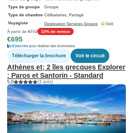
Type de groupe
Groupe
Type de chambre
Célibataires, Partagé
Voyagiste
Destination Services Greece
À partir de
€772
10% de remise
€695
S'inscrire
pour réaliser des économies
Télécharger la brochure
Voir le circuit
Athènes et; 2 îles grecques Explorer
: Paros et Santorin - Standard
5.0
(3 avis)