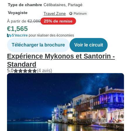
Type de chambre
Célibataires, Partagé
Voyagiste
Travel Zone
À partir de
€2,086
25% de remise
€1,565
S'inscrire
pour réaliser des économies
Télécharger la brochure
Voir le circuit
Expérience Mykonos et Santorin -
Standard
5.0
(4 avis)