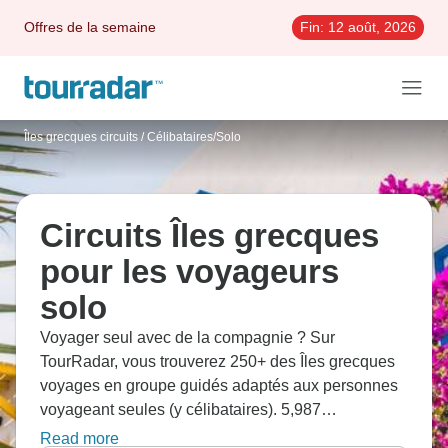
Offres de la semaine
Fin:
12 août, 2026
Îles grecques circuits
/
Célibataires/Solo
Circuits Îles grecques
pour les voyageurs
solo
Voyager seul avec de la compagnie ? Sur
TourRadar, vous trouverez 250+ des Îles grecques
voyages en groupe guidés adaptés aux personnes
voyageant seules (y célibataires). 5,987
Témoignages, comparez les organisateurs et les
Read more