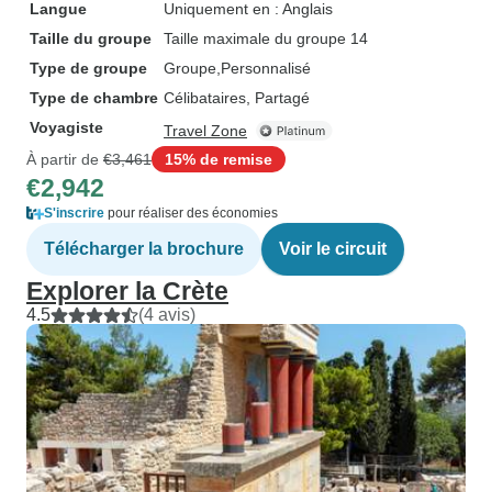
Langue
Uniquement en : Anglais
Taille du groupe
Taille maximale du groupe 14
Type de groupe
Groupe
Personnalisé
Type de chambre
Célibataires, Partagé
Voyagiste
Travel Zone
À partir de
€3,461
15% de remise
€2,942
S'inscrire
pour réaliser des économies
Télécharger la brochure
Voir le circuit
Explorer la Crète
4.5
(4 avis)